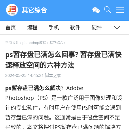
其它综合
首页
编程
手机
软件
硬件
教程
平面
服务器
平面设计
photoshop教程
其它综合
>
>
>
ps暂存盘已满怎么回事? 暂存盘已满快
速释放空间的六种方法
2024-05-25 14:45:21
脚本之家
ps暂存盘已满怎么解决
？Adobe
Photoshop（PS）是一款广泛用于图像处理和设
计的专业软件，有时用户在使用PS时可能会遇到
暂存盘已满的问题。这通常是由于磁盘空间不足
导致的。本文将探讨PS暂存盘已满问题的解决方