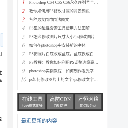
1
Photoshop CS4 CS5 CS6永久序列号全面整理
2
教你如何用PS修改寸照的背景颜色
3
各种男女围巾围法图文
4
PS里的磁性套索工具使用方法图解
5
PS怎么修改图片尺寸大小?ps修改图片大小方法图解
6
如何在photoshop中安装新的字体
7
和
PS把照片白底改成蓝底，蓝底换成白底，蓝底改红底教程
8
PS教程：教你如何利用PS调整边缘高速度高效率扣头发丝
9
photoshop实例教程－如何制作发光字
注
10
ps如何修改图片上的文字?ps修改文字方法
手
在线工具
高防CDN
万恒网络
代码格式化等
T级 防护
IDC服务商
也
最近更新的内容