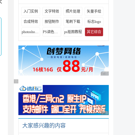
大
入门实例
文字特效
照片处理
矢量手绘
合成特效
按钮制作
笔刷下载
标志logo
photoshop视频教程
PS调色教程
ps抠图教程
其它综合
广告 商业广告，理性
广告 商业广告，理性选择
广告 商业广告，理性
大家感兴趣的内容