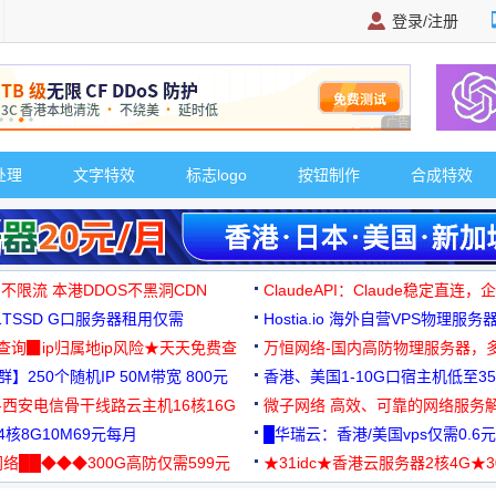
登录/注册
广告 商业广告，理
处理
文字特效
标志logo
按钮制作
合成特效
 不限流 本港DDOS不黑洞CDN
ClaudeAPI：Claude稳定直连
G1TSSD G口服务器租用仅需
Hostia.io 海外自营VPS物理服务
可免费测试
址查询▉ip归属地ip风险★天天免费查
万恒网络-国内高防物理服务器，
】250个随机IP 50M带宽 800元
99元/月起
香港、美国1-10G口宿主机低至35
-西安电信骨干线路云主机16核16G
微子网络 高效、可靠的网络服务
核8G10M69元每月
█华瑞云：香港/美国vps仅需0.6元
络██◆◆◆300G高防仅需599元
★31idc★香港云服务器2核4G★
用◆