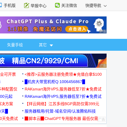
手机版
关注微信
快捷导航
举报中心
性选择
广告 商业广告，理
矢量手绘
其它
广告 商业广告，理
，企业可开票
<推荐>云服务器注册免费领★充值白拿$100
器
█机房大带宽机柜Q:1006456867█
多种配置仅
RAKsmart海外VPS,服务器低至7折★免费试
00元起
用★
RAKsmart海外VPS,服务器低至7折★免费试
解决方案
用★
【祥云网络】江苏多线BGP高防仅需399元
/天█
服务器租用/托管-域名空间/认准腾佑科技
30天免费试
▉脚本云▉ChatGPT专用服务器 最低仅需
19元/月