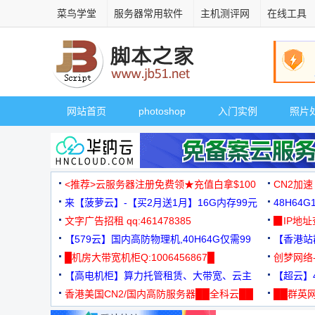
菜鸟学堂
服务器常用软件
主机测评网
在线工具
网站首页
photoshop
入门实例
照片
<推荐>云服务器注册免费领★充值白拿$100
CN2加速
来【菠萝云】-【买2月送1月】16G内存99元
48H64
文字广告招租 qq:461478385
3000+
▉IP地
【579云】国内高防物理机,40H64G仅需99
【香港站群
元
█机房大带宽机柜Q:1006456867█
创梦网络
【高电机柜】算力托管租赁、大带宽、云主
88元/月
【超云】4
机
香港美国CN2/国内高防服务器██全科云██
██群英网
◆◆◆