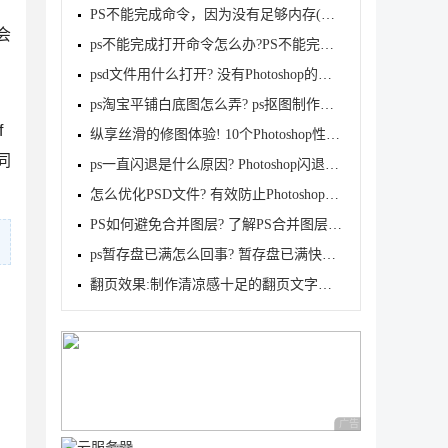
PS不能完成命令，因为没有足够内存(RAM)的解决方案
会
ps不能完成打开命令怎么办?PS不能完成命令,因为没有足
psd文件用什么打开? 没有Photoshop的情况下打开psd文
ps淘宝平铺白底图怎么弄? ps抠图制作白底图的技巧
f
纵享丝滑的修图体验! 10个Photoshop性能优化小技巧
同
ps一直闪退是什么原因? Photoshop闪退原因及解决方案
怎么优化PSD文件? 有效防止Photoshop崩溃卡死的技巧奥
PS如何避免合并图层? 了解PS合并图层的破坏性
ps暂存盘已满怎么回事? 暂存盘已满快速释放空间的六种
翻页效果:制作清凉感十足的翻页文字效果
广告 商业广告，理性