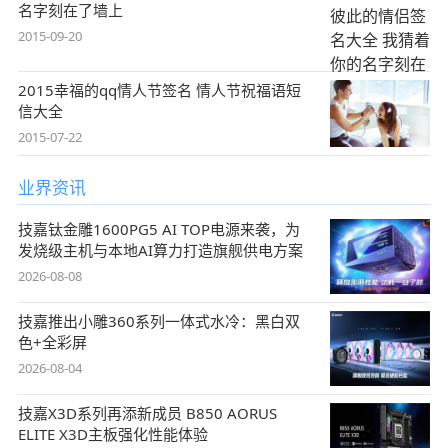
名字刻在了墙上
2015-09-20
2015幸福的qq情人节签名 情人节祝福语短
信大全
2015-07-22
业界资讯
技嘉钛金雕1600PG5 AI TOP电源来袭，为
发烧级主机与本地AI算力打造旗舰供电方案
2026-08-08
技嘉推出小雕360系列一体式水冷：黑白双
色+全彩屏
2026-08-04
技嘉X3D系列再添新成员 B850 AORUS
ELITE X3D主板强化性能体验