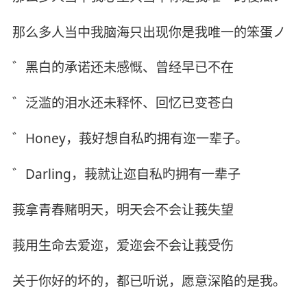
那么多人当中我脑海只出现你是我唯一的笨蛋ノ
゛黑白的承诺还未感慨、曾经早已不在
゛泛滥的泪水还未释怀、回忆已变苍白
゛Honey，莪好想自私旳拥有迩一辈子。
゛Darling，莪就让迩自私旳拥有一辈子
莪拿青春赌明天，明天会不会让莪失望
莪用生命去爱迩，爱迩会不会让莪受伤
关于你好的坏的，都已听说，愿意深陷的是我。