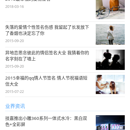
2018-03-16
失落的爱情个性签名伤感 我留起了长发放下
了香烟也决定忘了你
2015-09-20
异地恋思念彼此的情侣签名大全 我猜着你的
名字刻在了墙上
2015-09-20
2015幸福的qq情人节签名 情人节祝福语短
信大全
2015-07-22
业界资讯
技嘉推出小雕360系列一体式水冷：黑白双
色+全彩屏