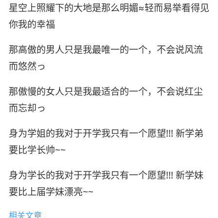
星空上照耀下的大地是那么明媚≈轻而易举看得见
你我的幸福
那高傲的男人只是我最唯一的一个，不会说风流
而悠然っ
那傲慢的女人只是我最适合的一个，不会说红尘
而忘却っ
身为学姐的我对于开学我只有一个愿望!!! 新学弟
要比学长帅~~
身为学长的我对于开学我只有一个愿望!!! 新学妹
要比上届学妹漂亮~~
相关文章