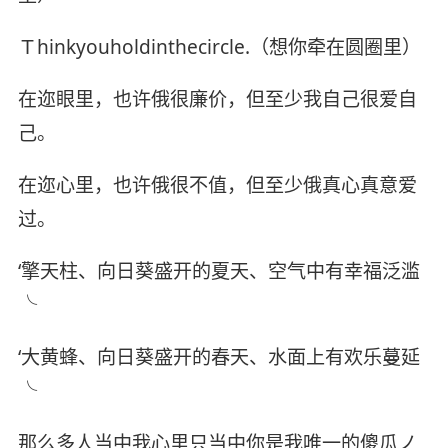
Ｔhinkyouholdinthecircle.（想你牵在圆圈里）
在迩眼里，也许俄很廉价，但至少我自己很爱自
己。
在迩心里，也许俄很不值，但至少俄真心真意爱
过。
‘擎天柱、向日葵盛开的夏天、空气中有幸福泛滥
╰
‘大黄蜂、向日葵盛开的春天、水面上有欢乐蔓延
╰
那么多人当中我心里只当中你是我唯一的傻瓜ノ