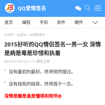
QQ爱情签名
首页
编程
手机
软件
硬件
教程
平面
服务器
QQ专栏
QQ签名
QQ爱情签名
>
>
>
2015好听的QQ情侣签名一男一女 深情
是病是毒是珍惜和执着
2015-01-29 10:11:11
脚本之家
゛没有最初的最初，终将悄然错过。
゛没有结局的结局，终将毁于一旦。
深情是瘾是蛊是懂得和陪伴@