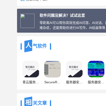
软件问题没解决？试试这里
零距离AI可以帮你高效完成AI问答、AI对
难杂症，还能帮助你进行AI写作、AI绘画等
人
气软件
青云服务器安全设置器 Ver 3.1 软件特别版[已测可用]
SecureRDP 加强服务器安全 过滤远程登录
服务器安全设置批处理(一些常见的端口与删除共享等)
服务器安全狗 Linux v2.8.17991 官方正式版(32+64位)
相
关文章