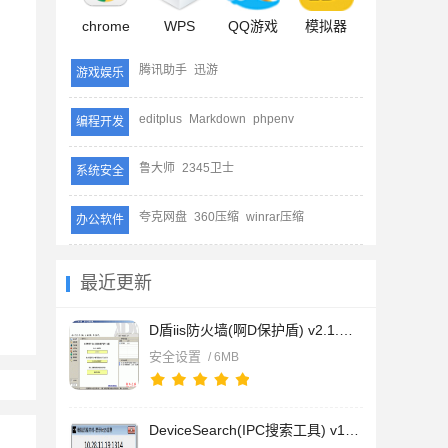
chrome
WPS
QQ游戏
模拟器
腾讯助手
迅游
游戏娱乐
editplus
Markdown
phpenv
编程开发
鲁大师
2345卫士
系统安全
夸克网盘
360压缩
winrar压缩
办公软件
最近更新
D盾iis防火墙(啊D保护盾) v2.1.8.1 正式版
安全设置
/ 6MB
DeviceSearch(IPC搜索工具) v1.0 绿色版