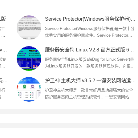
色版
Service Protector(Windows服务保护器) v8.0.8.62 免费安装版
索工
Service Protector(Windows服务保护器)是一款十分
，具
优秀实用的服务保护器软件。Service Protector功
能强大，用于监控Windows服务并确保其正常运
行。可有效解决任何导致服务死...
CloseTheDoorr(服务器端口关闭工具) v0.2.1 官方英文安装版
服务器安全狗 Linux V2.8 官方正式版 64位
非常专
服务器安全狗Linux版(SafeDog for Linux Server)是
闭工
为Linux服务器开发的一款服务器管理软件，它集成
务打
了系统参数快速设置，系统运行状态直观展示，系
统状态实时监控，常用服务...
天互服务器安全设置工具 v1.0 官方免费绿色版
护卫神 主机大师 v3.5.2 一键安装网站运行环境 官方安装版
进行
护卫神主机大师是一款非常好用且功能强大的安全
设
防护服务器的主机管理系统软件，一键安装网站运
户掌
行环境，在线开设主机和SQL数据库，独立前台控
制面板，强大的安全机制，永久...