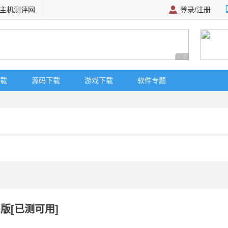
主机测评网
登录/注册
广告 商业广告，理
载
源码下载
游戏下载
软件专题
别版[已测可用]