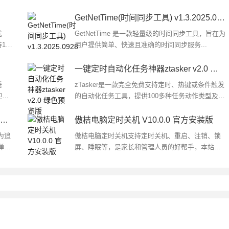
GetNetTime(时间同步工具) v1.3.2025.0928
优
GetNetTime 是一款轻量级的时间同步工具，旨在为
14
用户提供简单、快速且准确的时间同步服务...
是这款
一键定时自动化任务神器ztasker v2.0 绿色预览版
睡
zTasker是一款完全免费支持定时、热键或条件触发
迎下
的自动化任务工具，提供100多种任务动作类型及30
多种丰富的触发条件包括热键、网络、占用、系统
监控等，功能涵盖备份、文件...
珊瑚倒计时(桌面倒计时工具) v3.8.9 官方安装版
傲桔电脑定时关机 V10.0.0 官方安装版
为追
傲桔电脑定时关机支持定时关机、重启、注销、锁
弹窗
屏、睡眠等，是家长和管理人员的好帮手，本站提
理多任
供的是这款软件的安装版本...