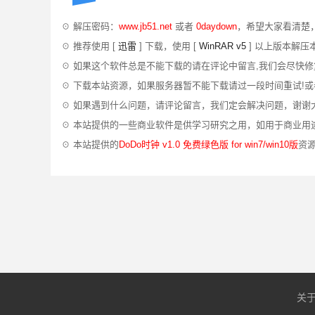
☉ 解压密码：
www.jb51.net
或者
0daydown
，希望大家看清楚
☉ 推荐使用 [
迅雷
] 下载，使用 [
WinRAR v5
] 以上版本解压
☉ 如果这个软件总是不能下载的请在评论中留言,我们会尽快修
☉ 下载本站资源，如果服务器暂不能下载请过一段时间重试!
☉ 如果遇到什么问题，请评论留言，我们定会解决问题，谢谢
☉ 本站提供的一些商业软件是供学习研究之用，如用于商业用
☉ 本站提供的
DoDo时钟 v1.0 免费绿色版 for win7/win10版
资
关