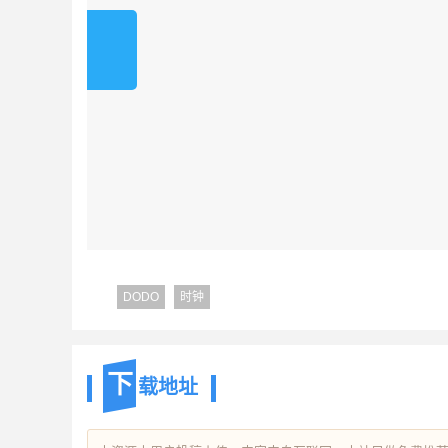
DODO
时钟
下
载地址