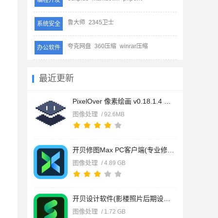
编程开发
鲁大师
2345卫士
系统安全
夸克网盘
360压缩
winrar压缩
办公软件
最近更新
PixelOver 像素绘画 v0.18.1.4 最新绿色版
图像处理
/ 92.6MB
开贝修图Max PC客户端(专业修图软件) v9.1.2 官方中文安装版
图像处理
/ 4.89 GB
开贝设计软件(影楼照片后期设计软件) v4.1.6 安装免费版
图像处理
/ 1.72 GB