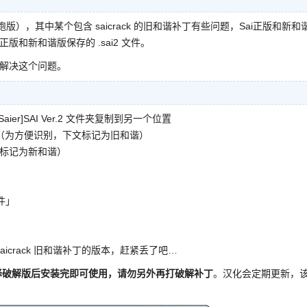
跑版），其中某个包含 saicrack 的旧和谐补丁有些问题，Sai正版和新和
版和新和谐版保存的 .sai2 文件。
单地解决这个问题。
r]SAI Ver.2 文件夹复制到另一个位置
进行和谐（为方便识别，下文标记为旧和谐）
置（标记为新和谐）
文件」
crack 旧和谐补丁的版本，赶紧丢了吧…
择破解版后安装完即可使用，请勿另外再打破解补丁
。汉化会定期更新，