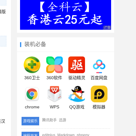
谐版
广告 商业广告，理性
装机必备
360卫士
360软件
驱动精灵
百度网盘
chrome
WPS
QQ游戏
模拟器
腾讯助手
迅游
该汉
游戏娱乐
editplus
Markdown
phpenv