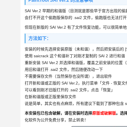
PaintTool SAI Ver.2 的注意事项
SAI Ver.2 早期的和谐版（目测就是那些早于官方出现的偷
会打不开这个偷跑版保存的 .sai2 文件，偷跑版也无法打开正
但现在新版的 SAI Ver.2 有了文件恢复功能，可以很简
方法如下：
安装的时候先选择安装原版（未和谐），然后把安装后的 [Saie
使用 saicrack 这个和谐补丁对刚才复制的 SAI 2 
重新安装 SAI Ver.2 并选择和谐版，覆盖之前安装的位
用旧和谐打开 .sai2 文件，然后随便改动一下
不需要保存文件（当然保存也没所谓），退出软件
打开新和谐或正版的 SAI Ver.2，执行菜单「文件 - 恢复
可以看到刚才旧版打开的 .sai2 文件，点击「恢复」
在新和谐版或正版里保存文件
说是简单，其实也有点麻烦，所有建议下载到了那种包含 sai
本安装包已包含破解，请在安装时选择
原版或破解版
。选
化软件为公开免费分享，禁止转卖！