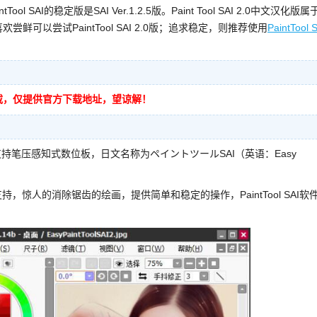
 SAI的稳定版是SAI Ver.1.2.5版。Paint Tool SAI 2.0中文汉化版属
鲜可以尝试PaintTool SAI 2.0版；追求稳定，则推荐使用
PaintTool 
破解下载，仅提供官方下载地址，望谅解！
支持笔压感知式数位板，日文名称为ペイントツールSAI（英语：Easy
化支持，惊人的消除锯齿的绘画，提供简单和稳定的操作，PaintTool SAI软