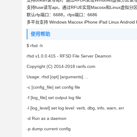
支持dokan读写api，通过RFDK实现WIndows虚拟分区
支持fuse读写api，通过RFUE实现Macosx和Linux虚
默认rfp端口：6688，rfps端口：6686
多平台支持 Windows Macosx iPhone iPad Linux Android
使用帮助
$ rfsd -h
rfsd v1.0.0.415 - RFSD File Server Deamon
Copyright (C) 2014-2018 ranfs.com
Usage: rfsd [opt] [arguments] ...
-c [config_file] set config file
-f [log_file] set output log file
-l [log_level] set log level: verb, dbg, info, warn, err
-d Run as a daemon
-p dump current config