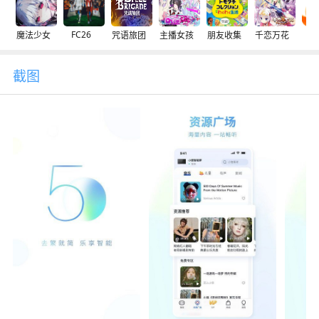
FC26
魔法少女
咒语旅团
主播女孩
朋友收集
千恋万花
交
截图