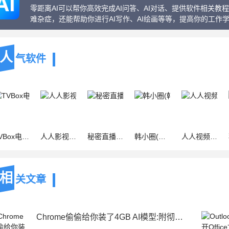
零距离AI可以帮你高效完成AI问答、AI对话、提供软件相关
难杂症，还能帮助你进行AI写作、AI绘画等等，提高你的工作
人
气软件
视盒子 v20241029-0923 安卓版
人人影视(视频播放软件) v5.6 安卓手机版
秘密直播(手机直播平台) v8.5.4 安卓版
韩小圈(韩剧播放器软件) v6.8.6 安卓版
人人视频(在线播放器) v10.34.2 安卓版
相
关文章
Chrome偷偷给你装了4GB AI模型:附彻底删除教程