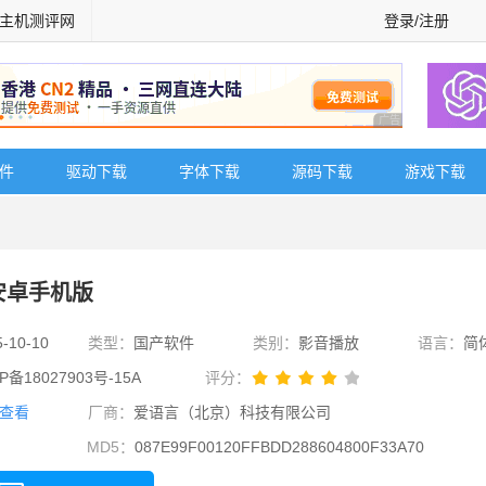
主机测评网
登录/注册
广告 商业广告，理
软件
驱动下载
字体下载
源码下载
游戏下载
 安卓手机版
5-10-10
类型：
国产软件
类别：
影音播放
语言：
简
P备18027903号-15A
评分：
查看
厂商：
爱语言（北京）科技有限公司
MD5：
087E99F00120FFBDD288604800F33A70