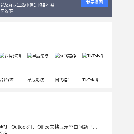
我要提问
教程以及解决生活中遇到的各种疑
学习效率。
荐片(海量高清视频免费看) v1.3 安卓版
星辰影院(影视播放软件) v1.2.9 安卓手机版
网飞猫(免费追剧软件) v1.11 安卓版
TikTok抖音国外版(解除国家限制/无广告/无水印) v35.0.3 最新版
Outlook打开Office文档显示空白问题已修复:附备用方案