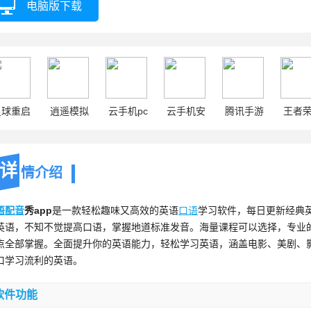
电脑版下载
星球重启
逍遥模拟
云手机pc
云手机安
腾讯手游
王者
器
卓
助手
详
情介绍
语
配音
秀app
是一款轻松趣味又高效的英语
口语
学习软件，每日更新经典
英语，不知不觉提高口语，掌握地道标准发音。海量课程可以选择，专业
点全部掌握。全面提升你的英语能力，轻松学习英语，涵盖电影、美剧、
口学习流利的英语。
软件功能