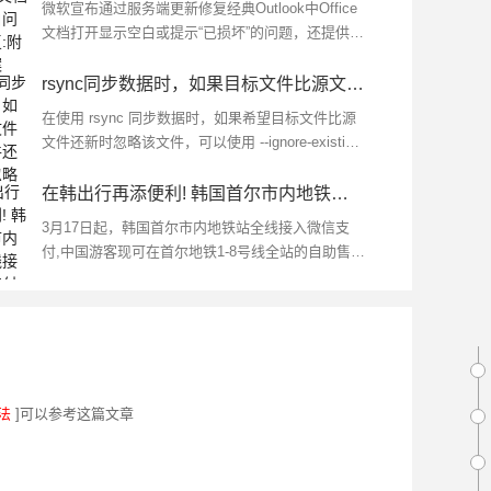
微软宣布通过服务端更新修复经典Outlook中Office
文档打开显示空白或提示“已损坏”的问题，还提供了
备用方案,管理员可以通过添加特定的注册表项来规
避该错误...
rsync同步数据时，如果目标文件比源文件还新，则忽略该文件
在使用 rsync 同步数据时，如果希望目标文件比源
文件还新时忽略该文件，可以使用 --ignore-existing
选项来实现,这个选项会跳过目标位置已经存在的文
件，即使源文件比目标...
在韩出行再添便利! 韩国首尔市内地铁全线接入微信支付
3月17日起，韩国首尔市内地铁站全线接入微信支
付,中国游客现可在首尔地铁1-8号线全站的自助售票
机上直接使用微信支付购票，享受便捷的出行体
验...
法
]可以参考这篇文章