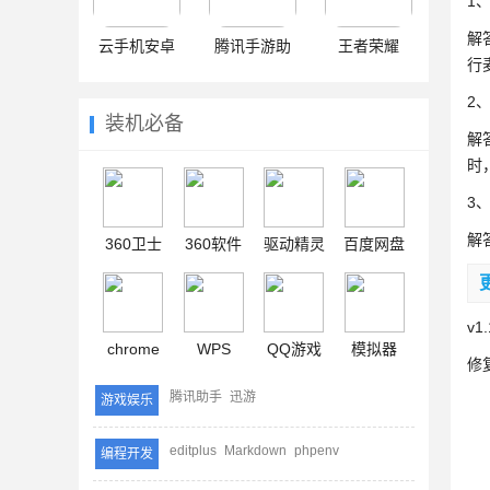
1
解
云手机安卓
腾讯手游助
王者荣耀
行
手
2
装机必备
解
时
3
解
360卫士
360软件
驱动精灵
百度网盘
v1
chrome
WPS
QQ游戏
模拟器
修
腾讯助手
迅游
游戏娱乐
editplus
Markdown
phpenv
编程开发