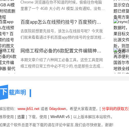
Chrome 浏览器在你不知道的时候，偷偷往你电脑
里塞了一个 4GB 大小的 AI 模型,没有通知，没有弹
窗，也没问你要不要，下面我们就来看看彻底删除
方法...
百度app怎么在线预约挂号? 百度预约挂号就诊的图文教程
去医院前想要先挂号，该怎么在线挂号呢？今天我
们就来看看通过手机百度app预约挂号的全部流程...
网络工程师必备的6款配置文件编辑神器:替代Notepad++!
本期文章介绍了六种网工必备工具，这些工具是网
络工程师日常工作中必不可少的,也是那些立志成为
网络工程师的人应该熟悉的...
下
载声明
 解压密码：
www.jb51.net
或者
0daydown
，希望大家看清楚，[
分享码的获取方
推荐使用 [
迅雷
] 下载，使用 [
WinRAR v5
] 以上版本解压本站软件。
 如果这个软件总是不能下载的请在评论中留言,我们会尽快修复，谢谢!