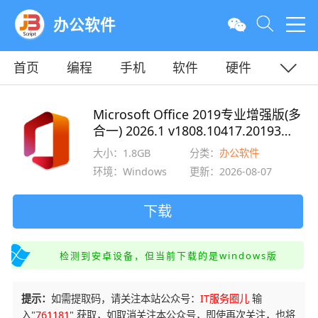
办公软件
首页
编程
手机
软件
硬件
教程
平面
服务器
Microsoft Office 2019专业增强版(多
合一) 2026.1 v1808.10417.20193
X64批量许可版
大小：1.8GB
分类：
办公软件
环境：Windows
更新：2026-08-07
下载
检测到安卓设备，但当前下载的是windows版
提示：
如需提取码，请关注本站公众号：
IT服务圈儿
输
入"
761181
" 获取，如取消关注本公众号，即使再次关注，也将