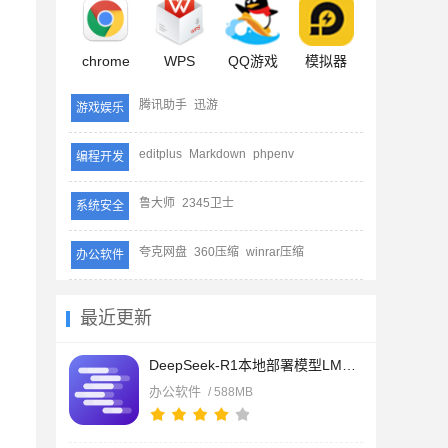
chrome
WPS
QQ游戏
模拟器
腾讯助手
迅游
游戏娱乐
editplus
Markdown
phpenv
编程开发
鲁大师
2345卫士
系统安全
夸克网盘
360压缩
winrar压缩
办公软件
最近更新
DeepSeek-R1本地部署模型LM Studio v0.4.20-1 中文版 含DeepSeek
办公软件
/ 588MB