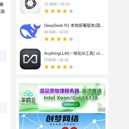
 兼
70.4MB / 06-24
供直
DeepSeek R1 本地部署版本(国产人工智能 AI ) + web-ui 可以断网
937MB / 02-07
AnythingLLM(一体化AI工具) v1.15.0 官方桌面版 支持deepseek-r1
376MB / 06-30
广告 商业广告，理性