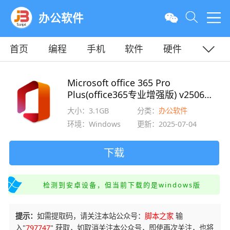
办公软件
首页
编程
手机
软件
硬件
教程
平面
服务器
Microsoft office 365 Pro
Plus(office365专业增强版) v2506
Build 18925 x64 中文离线版
大小：3.1GB
分类：
办公软件
环境：Windows
更新：2025-07-04
下载
检测到安卓设备，但当前下载的是windows版
提示：
如需提取码，请关注本站公众号：
脚本之家
输
入"
797747
" 获取，如取消关注本公众号，即使再次关注，也将