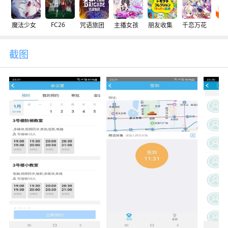
FC26
魔法少女
咒语旅团
主播女孩
朋友收集
千恋万花
交
截图