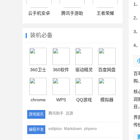
1
云手机安卓
腾讯手游助
王者荣耀
2
手
3
装机必备
4
360卫士
360软件
驱动精灵
百度网盘
百
购
核
润
chrome
WPS
QQ游戏
模拟器
目
腾讯助手
迅游
游戏娱乐
界
传
editplus
Markdown
phpenv
编程开发