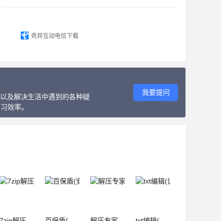
奇异互动电信下载
我要提问
教程以及解决生活中遇到的各种疑
学习效率。
7zip解压缩(文件解压缩软件)官方最新版 v6.3.0 安卓版
百保盾(安保从业人员办公软件) v8.3.0 安卓手机版
解压专家(解压缩工具) v3.2.13 安卓版
txt编辑(记事本编辑器) v22.1 安卓版