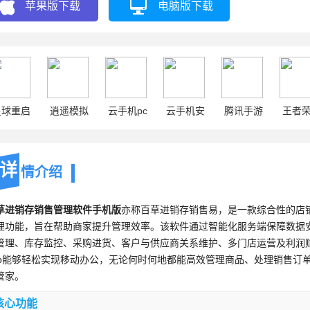
苹果版下载
电脑版下载
星球重启
逍遥模拟
云手机pc
云手机安
腾讯手游
王者
器
卓
助手
详
情介绍
草进销存销售管理软件手机版
亦称百草进销存销售易，是一款综合性的店
理功能，旨在帮助商家提升管理效率。该软件通过智能化服务端保障数据
管理、库存监控、采购进货、客户与供应商关系维护、多门店运营及利润
pp能够轻松实现移动办公，无论何时何地都能高效管理商品、处理销售订
管家。
核心功能