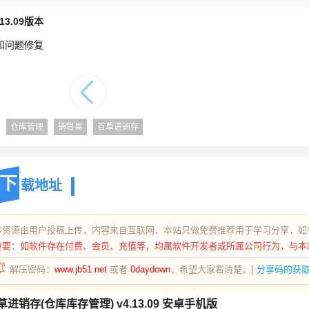
.13.09版本
知问题修复
仓库管理
销售易
百草进销存
下
载地址
本资源由用户投稿上传，内容来自互联网，本站只做免费推荐用于学习分享，如
重要：如软件存在付费、会员、充值等，均属软件开发者或所属公司行为，与本
解压密码：
www.jb51.net
或者
0daydown
，希望大家看清楚，[
分享码的获
草进销存(仓库库存管理) v4.13.09 安卓手机版