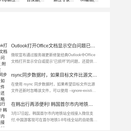
Outlook打开Office文档显示空白问题已修复:附备用方案
微软宣布通过服务端更新修复经典Outlook中Office
文档打开显示空白或提示“已损坏”的问题，还提供了
备用方案,管理员可以通过添加特定的注册表项来规
避该错误...
rsync同步数据时，如果目标文件比源文件还新，则忽略该文件
在使用 rsync 同步数据时，如果希望目标文件比源
文件还新时忽略该文件，可以使用 --ignore-existing
选项来实现,这个选项会跳过目标位置已经存在的文
件，即使源文件比目标...
在韩出行再添便利! 韩国首尔市内地铁全线接入微信支付
3月17日起，韩国首尔市内地铁站全线接入微信支
付,中国游客现可在首尔地铁1-8号线全站的自助售票
机上直接使用微信支付购票，享受便捷的出行体