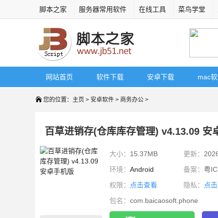
脚本之家
服务器常用软件
在线工具
菜鸟学堂
网站首页
软件下载
安卓下载
mac
您的位置：
主页
>
安卓软件
>
商务办公
>
百草进销存(仓库库存管理) v4.13.09 
大小：
15.37MB
更新：
202
环境：
Android
备案：
粤IC
权限：
点击查看
隐私：
点击
包名：
com.baicaosoft.phone