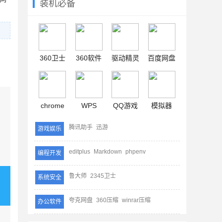
装机必备
360卫士
360软件
驱动精灵
百度网盘
chrome
WPS
QQ游戏
模拟器
腾讯助手
迅游
游戏娱乐
editplus
Markdown
phpenv
编程开发
鲁大师
2345卫士
系统安全
夸克网盘
360压缩
winrar压缩
办公软件