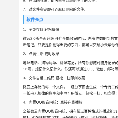
6、点击回收站，即可查看已经删除了的文件；
7、对文件右键即可还原已删除的文件。
软件亮点
1、全能存储 轻松备份
微云2.0版全面升级 开启全能收藏时代，所有你想的到
断笔记，只要是你觉得重要的东西，都可以交给小云帮你
2、点滴生活 随时收录
地址电话、购物清单、讲课笔记，所有你想随时随身记录的
“+”号，想记什么记什么。你还可以通过QQ、微信、邮箱
3、文件自带二维码 轻松一扫即刻收藏
微云上存储的每一个文件，一经分享即会生成一个专有二
一长串无规律的数字和字母？用微云，轻松一扫，扫立得
4、内置QQ影音内核：直接在线播放
全新微云内置QQ影音内核，拥有超过百种格式的播放能力，支
被标识“在线播放”字样，无需等待下载即可流畅播映，堪