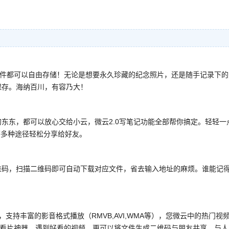
的文件都可以自由存储！无论是想要永久珍藏的纪念照片，还是随手记录下的
保存。海纳百川，有容乃大！
东东，都可以放心交给小云，微云2.0写笔记功能全部帮你搞定。轻轻一
等多种途径轻松分享给好友。
维码，扫描二维码即可自动下载对应文件，省去输入地址的麻烦。谁能记
！
持丰富的影音格式播放（RMVB,AVI,WMA等），您微云中的热门视
称看片神器。遇到好看的视频，更可以将文件生成二维码与朋友共享，与人