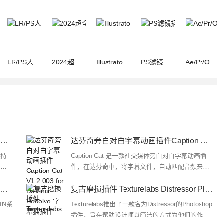
LR/PS人工智能AI磨皮插件13套合集Retouch4me 13合1 2024.10.2 汉
2024超全PS插件合集 8.0版 一键安装(免注册码)
Illustrator(AI)颜色尺寸标注插件 Specees v1.6.4 中文汉化版(含
PS滤镜插件八件套装Nik Collection by DxO v9.0.0.11 64位 中文
Ae/Pr/OFX/AVX/达芬奇反求跟踪插件Mocha Pro 2026.0.4 Adobe插件
Vray渲染器 Chaos V-Ray v7.20.01 for Blender 4.2–5.0 Win免费安装版
达芬奇旁白对白字幕动画插件Caption Cat V1.2.003 for DaVinci Resolve 字幕猫插件
支持
Caption Cat 是一款社交媒体旁白对白字幕动画插
 材
件，在达芬奇中，将字幕文件，自动匹配音频来生
质量
成动画效果，适合做网络视频的对白字幕效果...
2024超全PS插件合集 8.0版 一键安装(免注册码)
复古磨损插件 Texturelabs Distressor Plugin for Photoshop v1.0.0 免费版
IN系
Texturelabs推出了一款名为Distressor的Photoshop
图圈
插件，旨在帮助设计师以简洁的方式为他们的作品