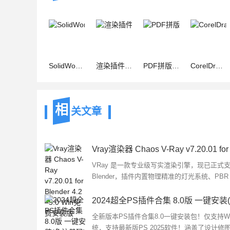
SolidWorksGB焊件型材库 V1.17 最新免费版
渲染插件Enscape 4 V4.18.0.1529 中文免费正式版(附安装教程)
PDF拼版插件Quite Imposing plus v5.3R 中文/英文免费版(附使用
CorelDraw 2021/2020/2019/2018/2017/x8/x7/x6/x5/x4缩略图补丁
相
关文章
VRay 是一款专业级写实渲染引擎，现已正式
Blender，插件内置物理精准的灯光系统、PBR
质支持、真实相机效果，并提供超 5600 款高
免费资源，适用于建筑可视化、产...
全新版本PS插件合集8.0一键安装包！仅支持W
统，支持最新版PS 2025软件！涵盖了设计修