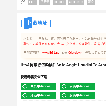
HtoA
阿诺德
Houdini
Solidangle
渲染
下
载地址
本资源由用户投稿上传，内容来自互联网，本站只做免费推
重要：如软件存在付费、会员、充值等，均属软件开发者或
🔔
解压密码：
www.jb51.net
或者
0daydown
，希望大家看清楚
HtoA阿诺德渲染插件Solid Angle Houdini To Arnold v
使用毒霸安全下载
电信安全下载
网通安全下载
移动安全下载
联通安全下载