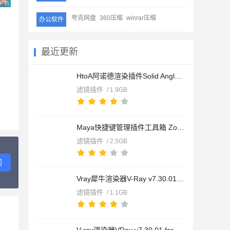
广告 商业广告，理性选择
夸克网盘
360压缩
winrar压缩
办公软件
最近更新
HtoA阿诺德渲染插件Solid Angle Houdini To Arnold v6.5.1.2 for
滤镜插件
/ 1.9GB
Maya快捷键管理插件工具箱 ZooTools Pro v2.14.0c for Maya 2017
滤镜插件
/ 2.5GB
问
Vray犀牛渲染器V-Ray v7.30.01 for Rhino 7-9 汉化正式版(附方法
滤镜插件
/ 1.1GB