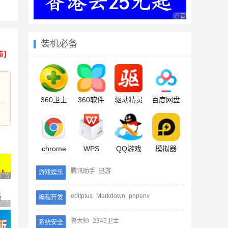
广告 商业广告，理性
装机必备
错】
360卫士
360软件
驱动精灵
百度网盘
chrome
WPS
QQ游戏
模拟器
腾讯助手
迅游
游戏娱乐
广告 商业广告，理性选择
editplus
Markdown
phpenv
编程开发
广告 商业广告，理性选择
鲁大师
2345卫士
系统安全