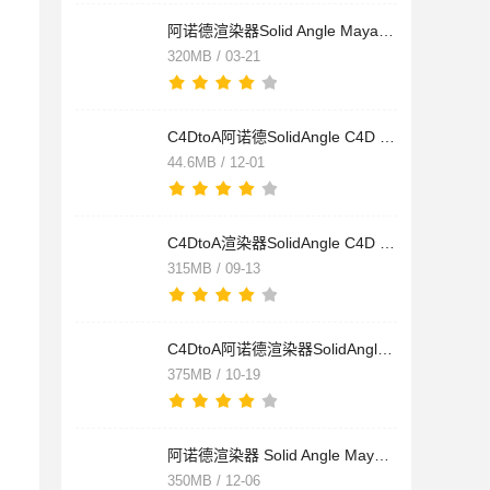
阿诺德渲染器Solid Angle Maya To Arnold(MtoA) v5.3.5.3 for Ma
320MB / 03-21
C4DtoA阿诺德SolidAngle C4D to Arnold 3.2 汉化包+替换补丁 for
44.6MB / 12-01
C4DtoA渲染器SolidAngle C4D to Arnold 4.4.0 for Cinema 4D R23
315MB / 09-13
C4DtoA阿诺德渲染器SolidAngle C4D to Arnold 4.0.0.1 for Cinem
375MB / 10-19
阿诺德渲染器 Solid Angle Maya To Arnold (MtoA) v5.2.2.1 for
350MB / 12-06