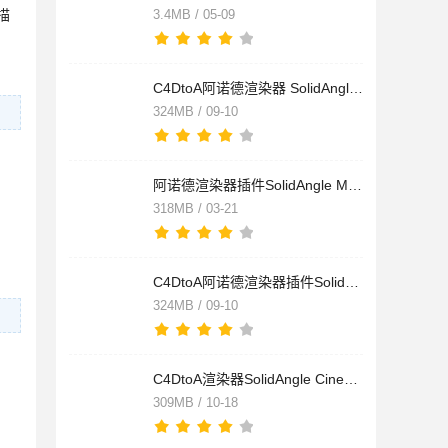
描
3.4MB / 05-09
C4DtoA阿诺德渲染器 SolidAngle Cinema 4D To Arnold v4.7.6 R26
324MB / 09-10
阿诺德渲染器插件SolidAngle Maya To Arnold(MtoA) v5.3.5.3 for
318MB / 03-21
C4DtoA阿诺德渲染器插件SolidAngle Cinema 4D To Arnold v4.7.6
324MB / 09-10
C4DtoA渲染器SolidAngle Cinema 4D To Arnold 4.6.6 for C4D R24
309MB / 10-18