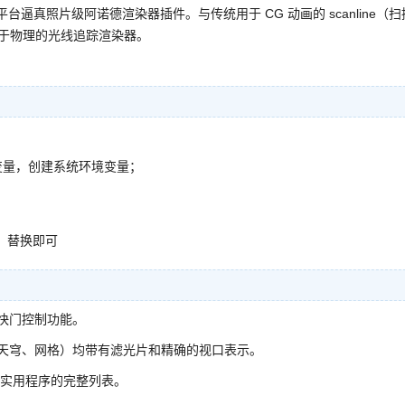
平台逼真照片级阿诺德渲染器插件。与传统用于 CG 动画的 scanline（扫
实、基于物理的光线追踪渲染器。
变量，创建系统环境变量；
夹里面，替换即可
级快门控制功能。
体、天穹、网格）均带有滤光片和精确的视口表示。
色器和实用程序的完整列表。