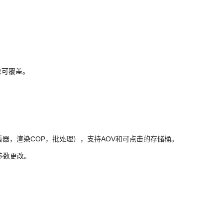
象可覆盖。
染查看器，渲染COP，批处理），支持AOV和可点击的存储桶。
参数更改。