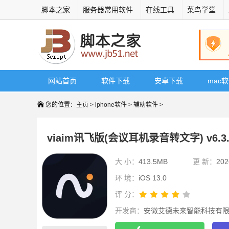
脚本之家
服务器常用软件
在线工具
菜鸟学堂
网站首页
软件下载
安卓下载
mac
您的位置：
主页
>
iphone软件
>
辅助软件
>
viaim讯飞版(会议耳机录音转文字) v6.3
大 小：
413.5MB
更 新：
202
环 境：
iOS 13.0
评 分：
开发商：
安徽艾德未来智能科技有