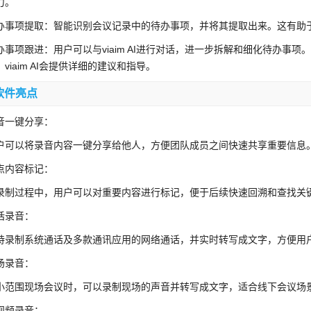
力。
办事项提取：智能识别会议记录中的待办事项，并将其提取出来。这有助
办事项跟进：用户可以与viaim AI进行对话，进一步拆解和细化待办事
，viaim AI会提供详细的建议和指导。
软件亮点
音一键分享：
户可以将录音内容一键分享给他人，方便团队成员之间快速共享重要信息
点内容标记：
录制过程中，用户可以对重要内容进行标记，便于后续快速回溯和查找关
话录音：
持录制系统通话及多款通讯应用的网络通话，并实时转写成文字，方便用
场录音：
小范围现场会议时，可以录制现场的声音并转写成文字，适合线下会议场
视频录音：