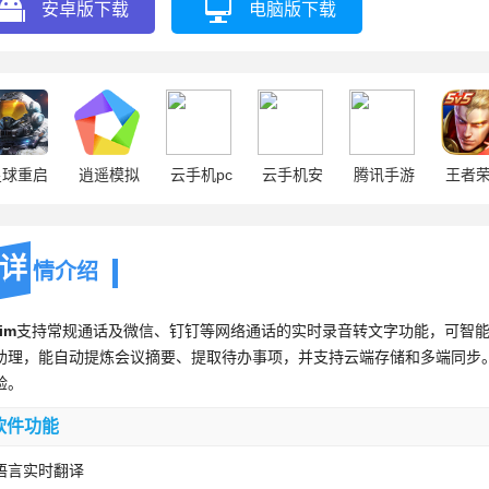
安卓版下载
电脑版下载
星球重启
逍遥模拟
云手机pc
云手机安
腾讯手游
王者
器
卓
助手
详
情介绍
aim
支持常规通话及微信、钉钉等网络通话的实时录音转文字功能，可智
助理，能自动提炼会议摘要、提取待办事项，并支持云端存储和多端同步
验。
软件功能
语言实时翻译