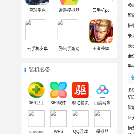
参
星球重启
逍遥模拟器
云手机pc
智
搭
录
录
云手机安卓
腾讯手游助
王者荣耀
会
手
手
装机必备
多
记
360卫士
360软件
驱动精灵
百度网盘
智
区
摘
chrome
WPS
QQ游戏
模拟器