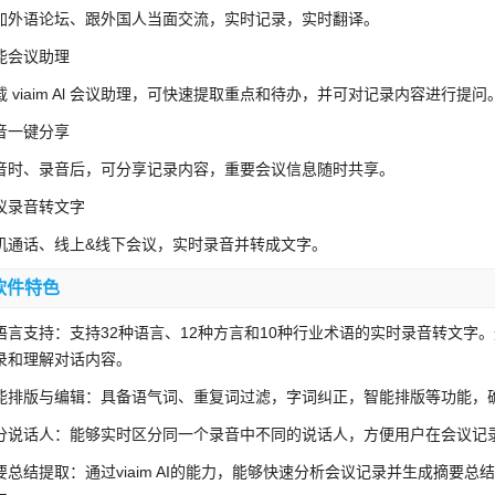
加外语论坛、跟外国人当面交流，实时记录，实时翻译。
能会议助理
载 viaim Al 会议助理，可快速提取重点和待办，并可对记录内容进行提问
音一键分享
音时、录音后，可分享记录内容，重要会议信息随时共享。
议录音转文字
机通话、线上&线下会议，实时录音并转成文字。
软件特色
语言支持：支持32种语言、12种方言和10种行业术语的实时录音转文
录和理解对话内容。
能排版与编辑：具备语气词、重复词过滤，字词纠正，智能排版等功能，
分说话人：能够实时区分同一个录音中不同的说话人，方便用户在会议记
要总结提取：通过viaim AI的能力，能够快速分析会议记录并生成摘要