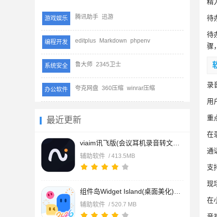
精
腾讯助手
迅游
待
游戏娱乐
待
editplus
Markdown
phpenv
编程开发
骤
鲁大师
2345卫士
系统安全
录
夸克网盘
360压缩
winrar压缩
办公软件
用
重
最近更新
在
viaim讯飞版(会议耳机录音转文字) v6.3.1 苹果手机版
通
辅助软件
/ 413.5MB
支
现
组件岛Widget Island(桌面美化) v1.7.5.0 苹果手机版
在
辅助软件
/ 520.7 MB
音