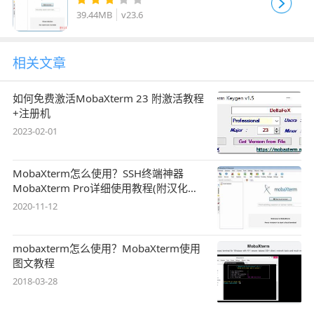
件+教程)
39.44MB
v23.6
相关文章
如何免费激活MobaXterm 23 附激活教程
+注册机
2023-02-01
MobaXterm怎么使用？SSH终端神器
MobaXterm Pro详细使用教程(附汉化下
载)
2020-11-12
mobaxterm怎么使用？MobaXterm使用
图文教程
2018-03-28