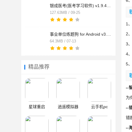
6
银成医考(医考学习软件) v1.9.4 安卓版
127.63MB / 09-25
1
2
事业单位练题狗 for Android v3.0.1.4 安卓版
64.3MB / 07-13
3
4
5
精品推荐
-
为
星球重启
逍遥模拟器
云手机pc
-
错
-