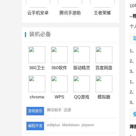
1
云手机安卓
腾讯手游助
王者荣耀
-
手
个
装机必备
1
2
360卫士
360软件
驱动精灵
百度网盘
3
1
2
chrome
WPS
QQ游戏
模拟器
3
腾讯助手
迅游
游戏娱乐
editplus
Markdown
phpenv
编程开发
蹲