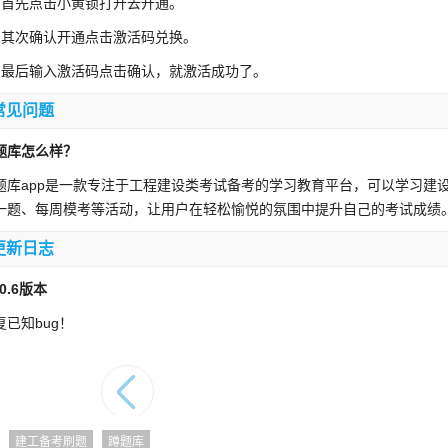
、首先点击小黄锁打开去开通。
、其次确认开通点击激活码兑换。
、最后输入激活码点击确认，就激活成功了。
常见问题
题库怎么样？
题库app是一款专注于工程建设类考试备考的学习教育平台，可以学习建
一题、每周模考等活动，让用户在轻松愉悦的氛围中提升自己的考试成绩
更新日志
.0.6版本
复已知bug！
建工备考刷题
蹲题库