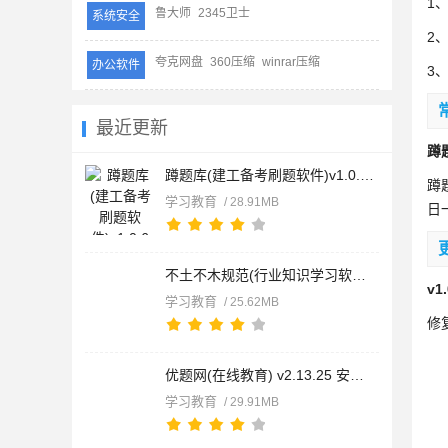
1
鲁大师
2345卫士
系统安全
2
夸克网盘
360压缩
winrar压缩
办公软件
3
最近更新
蹲
蹲题库(建工备考刷题软件)v1.0.6安卓版
蹲
学习教育
/ 28.91MB
日
不土不木规范(行业知识学习软件) v10.1.2 安卓版
v1
学习教育
/ 25.62MB
修
优题网(在线教育) v2.13.25 安卓版
学习教育
/ 29.91MB