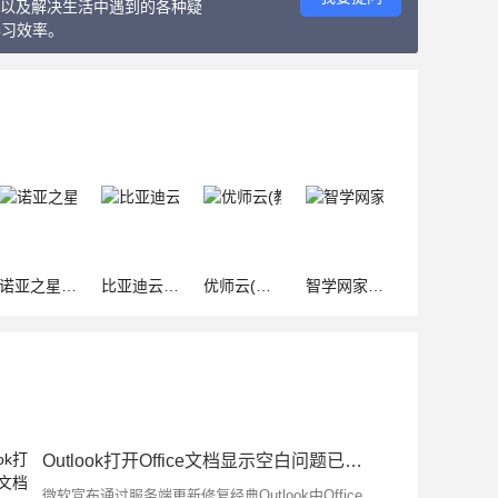
教程以及解决生活中遇到的各种疑
学习效率。
诺亚之星(少儿编程) V1.0.6 安卓版
比亚迪云课堂 v4.2.1 安卓版
优师云(教学学习软件) v2.6.8 安卓版
智学网家长端(在线学习平台) v1.8.2578 安卓版
Outlook打开Office文档显示空白问题已修复:附备用方案
微软宣布通过服务端更新修复经典Outlook中Office