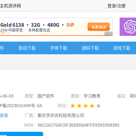
主机测评网
登录/注册
广告 商业广告，理
软件
驱动下载
字体下载
源码下载
游戏下载
6-06-03
类型：
国产软件
类别：
学习教育
语言：
简
P备2023015499号-3A
评分：
查看
厂商：
重庆学庆优科技有限公司
MD5：
96C26276AC5F35E8D6AFFE9393358380