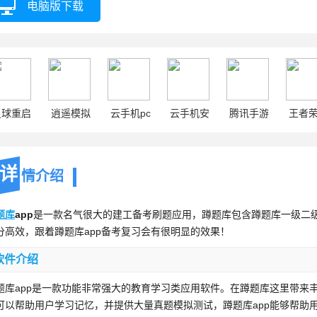
电脑版下载
星球重启
逍遥模拟
云手机pc
云手机安
腾讯手游
王者
器
卓
助手
详
情介绍
题库
app
是一款名气很大的建工备考刷题应用，蹲题库包含蹲题库一级二
分高效，跟着蹲题库app备考复习会有很明显的效果！
软件介绍
题库app是一款功能非常强大的教育学习类应用软件。在蹲题库这里带来
可以帮助用户学习记忆，并提供大量真题模拟测试，蹲题库app能够帮助