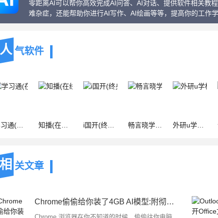
零距离AI可以帮你高效完成AI问答、AI对话、提供软件相关
难杂症，还能帮助你进行AI写作、AI绘画等等，提高你的工作
人
气软件
教育软件) v6.7.4 安卓版
知播(在线教育辅助工具) v26.04.21 安卓版
i国开(终身教育移动平台) v2.0.6 安卓版
畅言晓学教师(教育学习软件) v4.4.17 安卓版
外研u学校园版(英语学习软件) v5.17.0 安卓手机版
相
关文章
Chrome偷偷给你装了4GB AI模型:附彻底删除教程
Chrome 浏览器在你不知道的时候，偷偷往你电脑