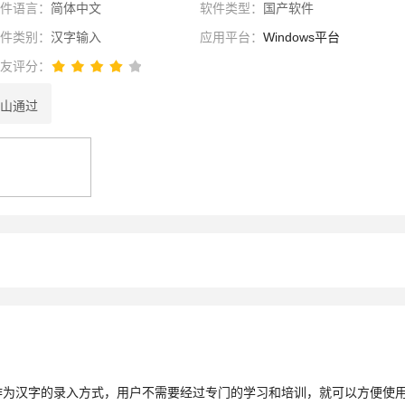
软件语言：
简体中文
软件类型：
国产软件
软件类别：
汉字输入
应用平台：
Windows平台
网友评分：
山通过
性选择
理性选择
选择
作为汉字的录入方式，用户不需要经过专门的学习和培训，就可以方便使