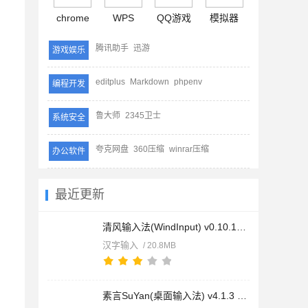
chrome
WPS
QQ游戏
模拟器
腾讯助手
迅游
游戏娱乐
editplus
Markdown
phpenv
编程开发
鲁大师
2345卫士
系统安全
夸克网盘
360压缩
winrar压缩
办公软件
最近更新
清风输入法(WindInput) v0.10.1-alpha 安装版
汉字输入
/ 20.8MB
素言SuYan(桌面输入法) v4.1.3 安装版