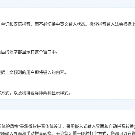
文单词和汉语拼音，而不必切换中英文输入状态。微软拼音输入法会根据
。
换后的汉字都显示在这个窗口中。
根据上文预测的用户即将键入的内容。
序方式，以及横排或竖排两种显示样式。
。“新体验风格”秉承微软拼音传统设计，采用嵌入式输入界面和自动拼音转换
标跟随输入界面和手动拼音转换。无论您习惯于哪种打字方式，您都可以在