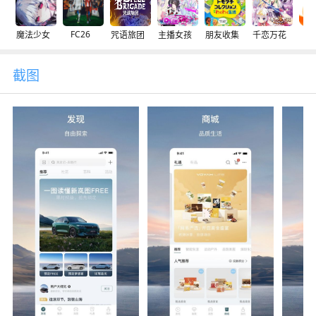
FC26
魔法少女
咒语旅团
主播女孩
朋友收集
千恋万花
交
截图