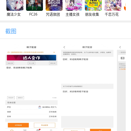
FC26
魔法少女
咒语旅团
主播女孩
朋友收集
千恋万花
交
截图