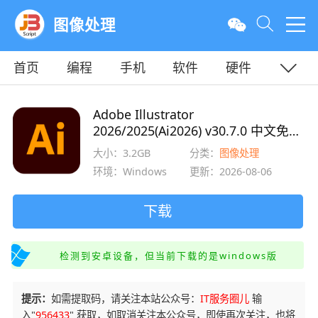
图像处理
首页
编程
手机
软件
硬件
教程
平面
服务器
Adobe Illustrator
2026/2025(Ai2026) v30.7.0 中文免费
正式直装版 64位
大小：3.2GB
分类：
图像处理
环境：Windows
更新：2026-08-06
下载
检测到安卓设备，但当前下载的是windows版
提示：
如需提取码，请关注本站公众号：
IT服务圈儿
输
入"
956433
" 获取，如取消关注本公众号，即使再次关注，也将