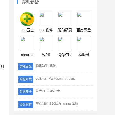
装机必备
360卫士
360软件
驱动精灵
百度网盘
chrome
WPS
QQ游戏
模拟器
腾讯助手
迅游
，则
游戏娱乐
editplus
Markdown
phpenv
编程开发
鲁大师
2345卫士
系统安全
夸克网盘
360压缩
winrar压缩
办公软件