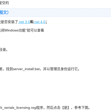
是空的
程（图文）
统是否安装了
.net 3.5
和
.net 4.0
；
Windows功能”就可以查看
根目录。
er文件夹里，找到server_install.bat，并以管理员身份运行它。
。
rk_serials_licensing.reg程序，然后点击【是】，参考下图。