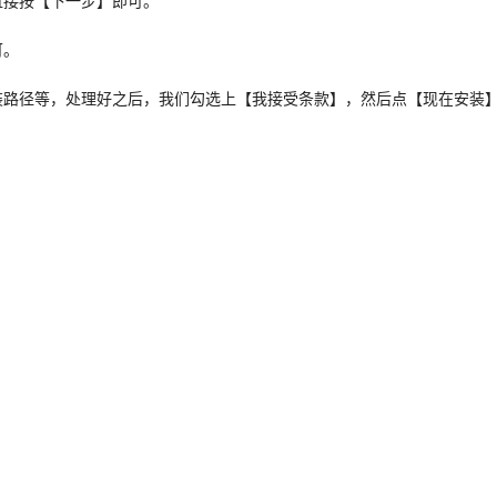
直接按【下一步】即可。
可。
装路径等，处理好之后，我们勾选上【我接受条款】，然后点【现在安装