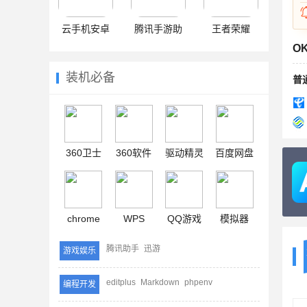
云手机安卓
腾讯手游助
王者荣耀
O
手
装机必备
普
360卫士
360软件
驱动精灵
百度网盘
chrome
WPS
QQ游戏
模拟器
腾讯助手
迅游
游戏娱乐
editplus
Markdown
phpenv
编程开发