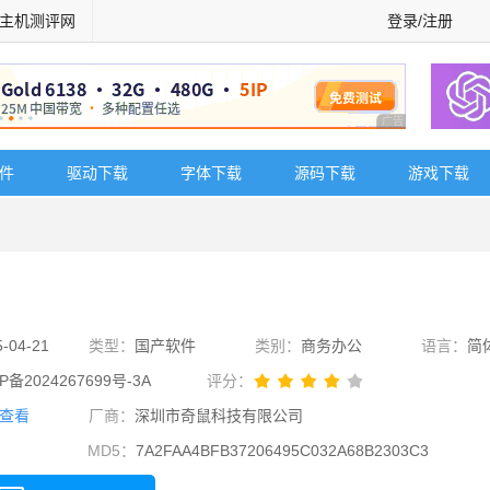
主机测评网
登录/注册
广告 商业广告，理
软件
驱动下载
字体下载
源码下载
游戏下载
5-04-21
类型：
国产软件
类别：
商务办公
语言：
简
P备2024267699号-3A
评分：
查看
厂商：
深圳市奇鼠科技有限公司
MD5：
7A2FAA4BFB37206495C032A68B2303C3