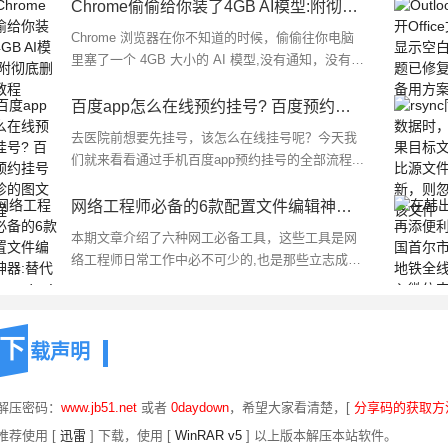
Chrome偷偷给你装了4GB AI模型:附彻底删除教程
Chrome 浏览器在你不知道的时候，偷偷往你电脑
里塞了一个 4GB 大小的 AI 模型,没有通知，没有弹
窗，也没问你要不要，下面我们就来看看彻底删除
方法...
百度app怎么在线预约挂号? 百度预约挂号就诊的图文教程
去医院前想要先挂号，该怎么在线挂号呢？今天我
们就来看看通过手机百度app预约挂号的全部流程...
网络工程师必备的6款配置文件编辑神器:替代Notepad++!
本期文章介绍了六种网工必备工具，这些工具是网
络工程师日常工作中必不可少的,也是那些立志成为
网络工程师的人应该熟悉的...
下
载声明
 解压密码：
www.jb51.net
或者
0daydown
，希望大家看清楚，[
分享码的获取方
推荐使用 [
迅雷
] 下载，使用 [
WinRAR v5
] 以上版本解压本站软件。