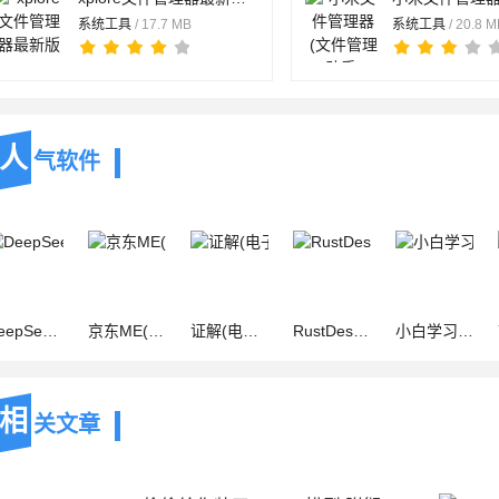
系统工具
/ 17.7 MB
系统工具
/ 20.8 
人
气软件
官方版(AI 智能对话助手) v2.1.1 安卓版
京东ME(京东员工办公)官方最新版 v7.20.50 安卓版
证解(电子取证) V1.31.0.1 安卓版
RustDesk(开源远程控制软件) v1.4.6 安卓手机版
小白学习打印(全能打印工具) v4.40.2 安卓版
相
关文章