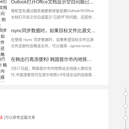
Outlook打开Office文档显示空白问题已修复:附备用方案
微软宣布通过服务端更新修复经典Outlook中Office
文档打开显示空白或提示“已损坏”的问题，还提供了
备用方案,管理员可以通过添加特定的注册表项来规
避该错误...
rsync同步数据时，如果目标文件比源文件还新，则忽略该文件
在使用 rsync 同步数据时，如果希望目标文件比源
文件还新时忽略该文件，可以使用 --ignore-existing
选项来实现,这个选项会跳过目标位置已经存在的文
件，即使源文件比目标...
在韩出行再添便利! 韩国首尔市内地铁全线接入微信支付
3月17日起，韩国首尔市内地铁站全线接入微信支
付,中国游客现可在首尔地铁1-8号线全站的自助售票
机上直接使用微信支付购票，享受便捷的出行体
验...
法
]可以参考这篇文章