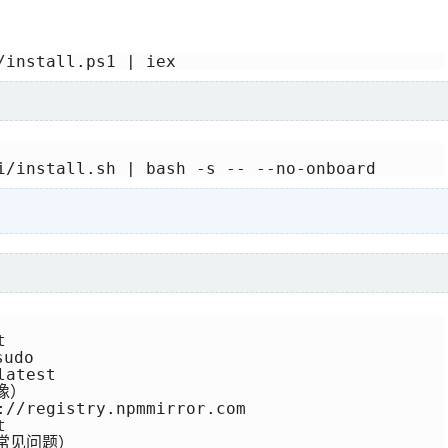
/install.ps1 | iex
i/install.sh | bash -s -- --no-onboard
）


udo

atest

）

://registry.npmmirror.com



 常见问题）
