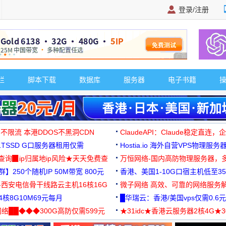
登录/注册
广告 商业广告，理
栏
脚本下载
数据库
服务器
电子书籍
 不限流 本港DDOS不黑洞CDN
ClaudeAPI：Claude稳定直连
G1TSSD G口服务器租用仅需
Hostia.io 海外自营VPS物理服务
可免费测试
址查询▉ip归属地ip风险★天天免费查
万恒网络-国内高防物理服务器，
】250个随机IP 50M带宽 800元
99元/月起
香港、美国1-10G口宿主机低至35
-西安电信骨干线路云主机16核16G
微子网络 高效、可靠的网络服务
核8G10M69元每月
█华瑞云：香港/美国vps仅需0.6元
络██◆◆◆300G高防仅需599元
★31idc★香港云服务器2核4G★
用◆