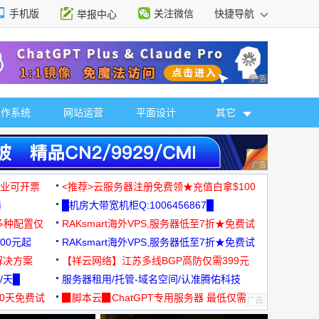
手机版
关注微信
快捷导航
举报中心
性选择
广告 商业广告，理
操作系统
网站运营
平面设计
其它
广告 商业广告，理
，企业可开票
<推荐>云服务器注册免费领★充值白拿$100
器
█机房大带宽机柜Q:1006456867█
多种配置仅
RAKsmart海外VPS,服务器低至7折★免费试
00元起
用★
RAKsmart海外VPS,服务器低至7折★免费试
解决方案
用★
【祥云网络】江苏多线BGP高防仅需399元
/天█
服务器租用/托管-域名空间/认准腾佑科技
30天免费试
▉脚本云▉ChatGPT专用服务器 最低仅需
19元/月