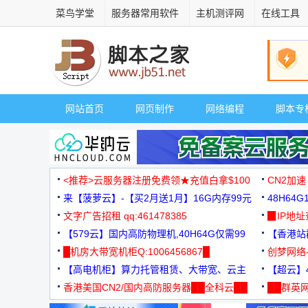
菜鸟学堂
服务器常用软件
主机测评网
在线工具
网站首页
网页制作
网络编程
脚本专
<推荐>云服务器注册免费领★充值白拿$100
CN2加速
来【菠萝云】-【买2月送1月】16G内存99元
48H64
文字广告招租 qq:461478385
3000+
▉IP地
【579云】国内高防物理机,40H64G仅需99
【香港站群
元
█机房大带宽机柜Q:1006456867█
创梦网络
【高电机柜】算力托管租赁、大带宽、云主
88元/月
【超云】4
机
香港美国CN2/国内高防服务器██全科云██
██群英网
◆◆◆