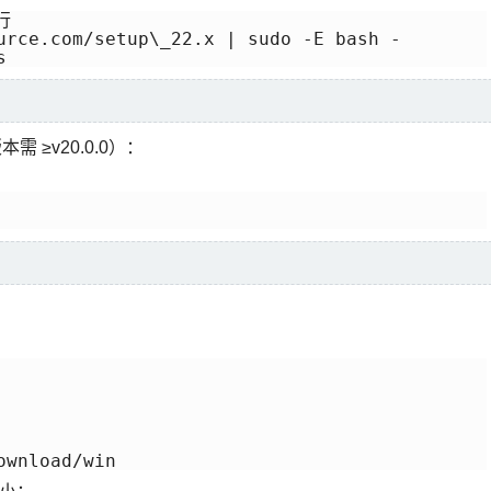


urce.com/setup\_22.x | sudo -E bash -

s
 ≥v20.0.0）：
wnload/win