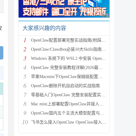
广告 商业广告，理性
、
大家感兴趣的内容
安
1
OpenClaw配置部署完整实战指南(附踩坑记录)
2
OpenClaw/Clawdbot必装10大Skills指南：从部署到技能精通
3
Windows 系统下的 WSL2 中安装 OpenClaw 的完整详细教程
4
OpenClaw 完整安装教程详解(2026最新版,全平台通用)
5
苹果Macmini下OpenClaw保姆级配置教程(全网最简单)
6
OpenClaw删除开机自启动的实战指南
7
零基础入门OpenClaw 完整安装配置实战指南(完全流程)
8
Mac mini上部署配置OpenClaw并接入国产大模型与飞书
9
OpenClaw国内五个主流大模型配置与接入指南:MiniMax、GLM、Kimi、Doubao、Qwen
10
飞书怎么接入OpenClaw OpenClaw接入飞书保姆级教程