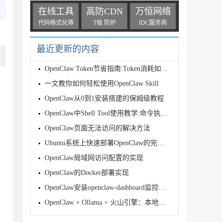
在线工具
高防CDN
万恒网络
代码格式化等
T级 防护
IDC服务商
最近更新的内容
OpenClaw Token节省指南:Token消耗如何直降 90%?
一文教你如何轻松使用OpenClaw Skill
OpenClaw从0到1安装搭建的保姆级教程
OpenClaw中Shell Tool使用教学:命令执行、输出读取和长任务管理
OpenClaw页面无法访问的解决方法
Ubuntu系统上快速部署OpenClaw的完整教程
OpenClaw局域网访问配置的实现
OpenClaw的Docker部署实现
OpenClaw安装openclaw-dashboard监控面板
OpenClaw + Ollama + 火山引擎：本地化 AI Agent 完整部署攻略