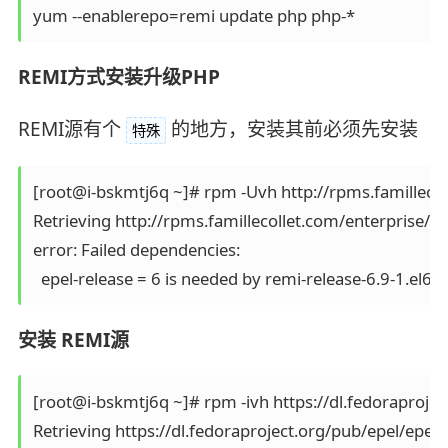
yum --enablerepo=remi update php php-*
REMI方式安装升级PHP
REMI源有个
的地方，安装其前必须先安装
特殊
[root@i-bskmtj6q ~]# rpm -Uvh http://rpms.famillecol
Retrieving http://rpms.famillecollet.com/enterprise/re
error: Failed dependencies:

  epel-release = 6 is needed by remi-release-6.9-1.el6.
安装 REMI源
[root@i-bskmtj6q ~]# rpm -ivh https://dl.fedoraprojec
Retrieving https://dl.fedoraproject.org/pub/epel/epel-