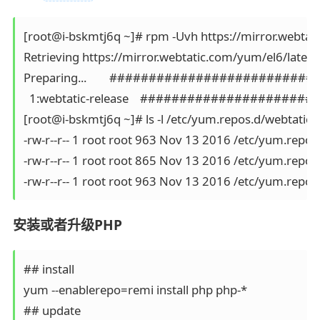
[root@i-bskmtj6q ~]# rpm -Uvh https://mirror.webtati
Retrieving https://mirror.webtatic.com/yum/el6/latest
Preparing...        #########################
  1:webtatic-release    ####################
[root@i-bskmtj6q ~]# ls -l /etc/yum.repos.d/webtatic*

-rw-r--r-- 1 root root 963 Nov 13 2016 /etc/yum.repos.
-rw-r--r-- 1 root root 865 Nov 13 2016 /etc/yum.repos.
-rw-r--r-- 1 root root 963 Nov 13 2016 /etc/yum.repos
安装或者升级PHP
## install 

yum --enablerepo=remi install php php-* 

## update
