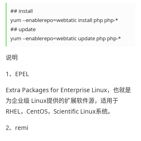
## install 

yum --enablerepo=webtatic install php php-* 

## update

yum --enablerepo=webtatic update php php-*
说明
1、EPEL
Extra Packages for Enterprise Linux，也就是
为企业级 Linux提供的扩展软件源，适用于
RHEL，CentOS，Scientific Linux系统。
2、remi