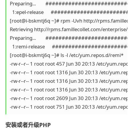
Preparing...        #########################
  1:epel-release      #######################
[root@i-bskmtj6q ~]# rpm -Uvh http://rpms.famillecol
Retrieving http://rpms.famillecollet.com/enterprise/re
Preparing...        #########################
  1:remi-release      ######################
[root@i-bskmtj6q ~]# ls -l /etc/yum.repos.d/remi*

-rw-r--r-- 1 root root 457 Jun 30 20:13 /etc/yum.repos
-rw-r--r-- 1 root root 1316 Jun 30 20:13 /etc/yum.rep
-rw-r--r-- 1 root root 1316 Jun 30 20:13 /etc/yum.rep
-rw-r--r-- 1 root root 1316 Jun 30 20:13 /etc/yum.rep
-rw-r--r-- 1 root root 2609 Jun 30 20:13 /etc/yum.repo
安装或者升级PHP