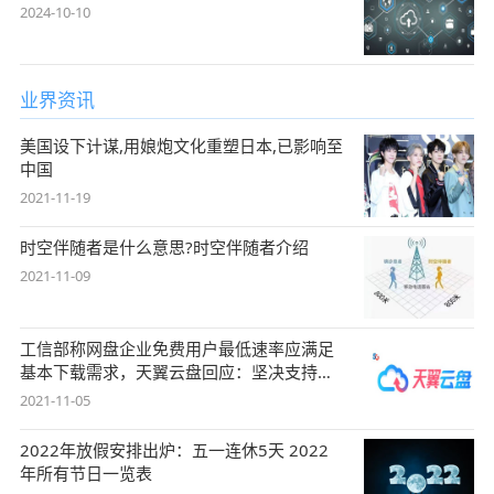
2024-10-10
业界资讯
美国设下计谋,用娘炮文化重塑日本,已影响至
中国
2021-11-19
时空伴随者是什么意思?时空伴随者介绍
2021-11-09
工信部称网盘企业免费用户最低速率应满足
基本下载需求，天翼云盘回应：坚决支持，
始终
2021-11-05
2022年放假安排出炉：五一连休5天 2022
年所有节日一览表