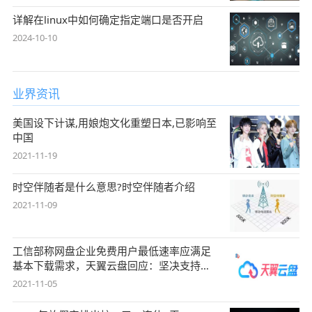
详解在linux中如何确定指定端口是否开启
2024-10-10
业界资讯
美国设下计谋,用娘炮文化重塑日本,已影响至
中国
2021-11-19
时空伴随者是什么意思?时空伴随者介绍
2021-11-09
工信部称网盘企业免费用户最低速率应满足
基本下载需求，天翼云盘回应：坚决支持，
始终
2021-11-05