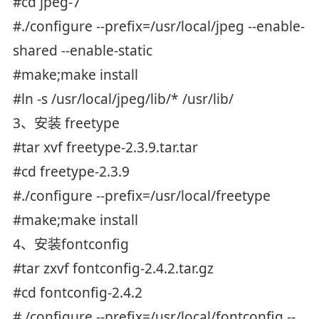
#cd jpeg-7
#./configure --prefix=/usr/local/jpeg --enable-
shared --enable-static
#make;make install
#ln -s /usr/local/jpeg/lib/* /usr/lib/
3、安装 freetype
#tar xvf freetype-2.3.9.tar.tar
#cd freetype-2.3.9
#./configure --prefix=/usr/local/freetype
#make;make install
4、安装fontconfig
#tar zxvf fontconfig-2.4.2.tar.gz
#cd fontconfig-2.4.2
#./configure --prefix=/usr/local/fontconfig --