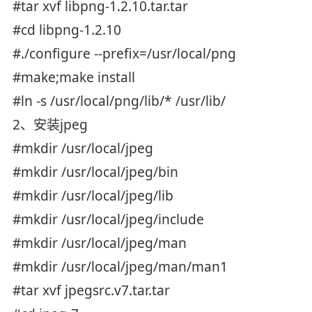
#tar xvf libpng-1.2.10.tar.tar
#cd libpng-1.2.10
#./configure --prefix=/usr/local/png
#make;make install
#ln -s /usr/local/png/lib/* /usr/lib/
2、安装jpeg
#mkdir /usr/local/jpeg
#mkdir /usr/local/jpeg/bin
#mkdir /usr/local/jpeg/lib
#mkdir /usr/local/jpeg/include
#mkdir /usr/local/jpeg/man
#mkdir /usr/local/jpeg/man/man1
#tar xvf jpegsrc.v7.tar.tar