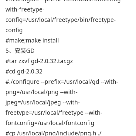
with-freetype-
config=/usr/local/freetype/bin/freetype-
config
#make;make install
5、安装GD
#tar zxvf gd-2.0.32.tar.gz
#cd gd-2.0.32
#./configure --prefix=/usr/local/gd --with-
png=/usr/local/png --with-
jpeg=/usr/local/jpeg --with-
freetype=/usr/local/freetype --with-
fontconfig=/usr/local/fontconfig
#cp /usr/local/png/include/png.h ./