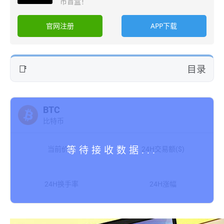
币盲盒！
官网注册
APP下载
目录
BTC
比特币
当前价格
24H交易额($)
24H换手率
24H涨幅