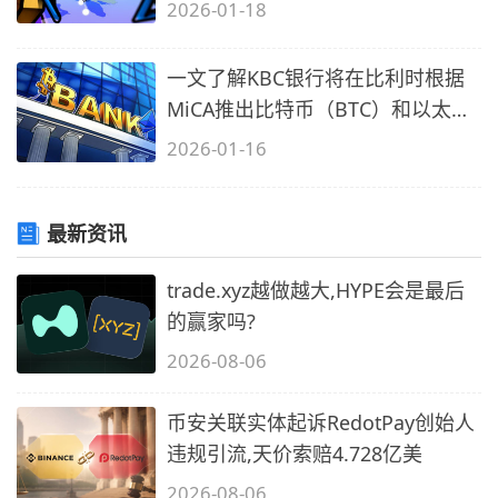
（SOL）
2026-01-18
一文了解KBC银行将在比利时根据
MiCA推出比特币（BTC）和以太坊
（ETH）
2026-01-16
最新资讯
trade.xyz越做越大,HYPE会是最后
的赢家吗?
2026-08-06
币安关联实体起诉RedotPay创始人
违规引流,天价索赔4.728亿美
2026-08-06