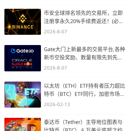
币安全球排名领先的交易所，立即
注册享永久20%手续费返还！(必备
2)
2026-8-07
Gate大门上新最多的交易平台,各种
新币空投奖励、数量有限先到先
得…
2026-8-07
以太坊（ETH）ETF持有者压力超比
特币（BTC）ETF同行，加密市场筑
底进行
2026-02-13
泰达币（Tether）主导地位图表与
比特币（BTC） 6 万美元底部之约