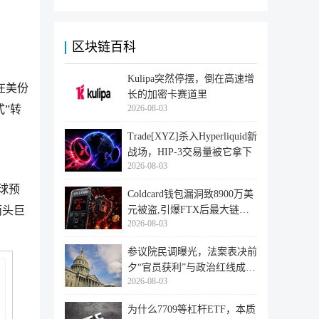
区块链百科
Kulipa突然停摆，倒在高速增
月在美份
长的加密卡赛道里
式”转
2026-08-03
Trade[XYZ]杀入Hyperliquid新
战场，HIP-3交易量被它拿下
2026-08-03
全球预
Coldcard钱包漏洞致8900万美
两头巨
元被盗,引爆FTX后最大链上
2026-08-03
迁移潮
参议院民调曝光，法案表决前
夕“官员获利”与政治红线成最
2026-08-03
大
为什么7709等杠杆ETF，本质