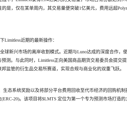
的是，仅在某单周内，其交易量便突破1亿美元，费用远超Polymar
Limitless近期的最新操作：
了覆盖全球新兴市场的离岸收割模式。近期与Luno达成的深度合作，
预测。与此同时，Limitless正向美国商品期货交易委员会提交
受联邦监管的衍生品交易所赛道，实现合规与商业化的双重飞跃。
、费用折扣、生态系统奖励以及将部分平台费用回收至代币经济的回购机制
,000 枚(ERC-20)。该项目将$LMTS 定位为第一个专为预测市场打造