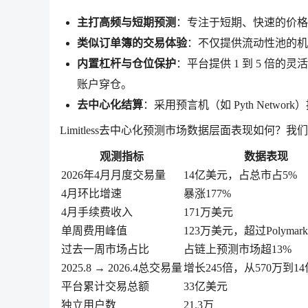
主打高频与短期预测
：专注于短期、快速的价格
类似订单簿的交易体验
：不仅提供流动性池的机
内置杠杆与仓位保护
：平台提供 1 到 5 倍
账户穿仓。
去中心化结算
：采用预言机（如 Pyth Network
）
Limitless去中心化预测市场数据层面表现如何？
观测指标
数据表现
2026年4月月度交易量
14亿美元，占总市占5%
4月环比增速
暴涨177%
4月手续费收入
171万美元
单周费用峰值
123万美元，超过Polymar
过去一周市场占比
占链上预测市场超13%
2025.8 → 2026.4总交易量
增长245倍，从570万到1
平台累计交易总额
33亿美元
独立用户数
21.3万