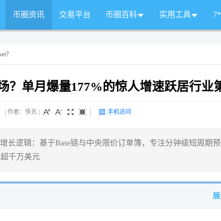
币圈资讯
交易平台
币圈百科
实用工具
7
ket？
预测市场？单月爆量177%的惊人增速跃居行业
 来源： | 作者：佚名
|
|
手机访问
架构与增长逻辑：基于Base链与中央限价订单簿，专注分钟级短周期预
用超千万美元
展