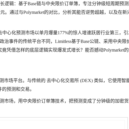
构与增长逻辑：基于Base链与中央限价订单簿，专注分钟级短周期预
元。通过与Polymarket的对比，分析其能否逆势超越，以及在新
less去中心化预测市场以单月爆量177%的惊人增速跃居行业第三，
政治事件的传统平台不同，Limitless基于Base公链、采用中央
凭借怎样的底层逻辑实现爆发式增长？能否撼动Polymarket
市场平台。与传统的 去中心化交易所 (DEX)
类似，它使用智
件的预测和交易。
去中心化预测市场，用中央限价订单簿技术，把预测变成了分钟级的加密