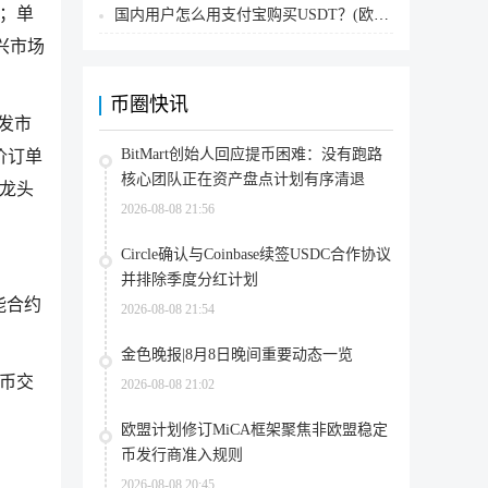
测；单
国内用户怎么用支付宝购买USDT？(欧易交易所为例)
兴市场
币圈快讯
引发市
BitMart创始人回应提币困难：没有跑路
限价订单
核心团队正在资产盘点计划有序清退
的龙头
2026-08-08 21:56
Circle确认与Coinbase续签USDC合作协议
并排除季度分红计划
能合约
2026-08-08 21:54
金色晚报|8月8日晚间重要动态一览
货币交
2026-08-08 21:02
欧盟计划修订MiCA框架聚焦非欧盟稳定
币发行商准入规则
2026-08-08 20:45