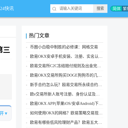
简体
繁
*24快讯
热门文章
币圈小白稳中制胜的必修课：网格交易
第三
欧易OKX安卓手机安装、注册、实名认证、买币转账新手实操教程
欧易交易所C2C冻结赔付规则及出金完整流程
欧易OKX交易所购买DOGE狗狗币的几个方式汇总
新手合约怎么玩？殴易交易所永续合约操作步骤教程(APP/Web端)
欧e交易所新人账号注册、身份认证及安全设置教程
欧易OKX APP(苹果iOS/安卓Android)下载图文教程
如何使用OKX的网格？欧易策略交易现货网格新手操作流程
开 ▾
欧易有哪些低风险理财产品？欧易五大低风险理财产品详细介绍