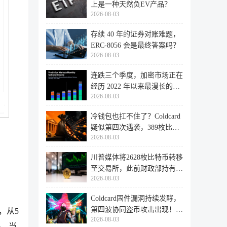
上是一种天然负EV产品？
2026-08-03
存续 40 年的证券对账难题，
ERC-8056 会是最终答案吗？
2026-08-03
连跌三个季度，加密市场正在
经历 2022 年以来最漫长的退
2026-08-03
潮
冷钱包也扛不住了？Coldcard
疑似第四次遇袭，389枚比特
2026-08-03
币失
川普媒体将2628枚比特币转移
至交易所，此前财政部持有的
2026-08-03
比特
Coldcard固件漏洞持续发酵，
第四波协同盗币攻击出现！
，从5
2026-08-03
462个
%，当