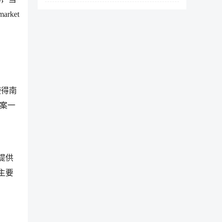
ket
使得南
提案一
提供
的主要