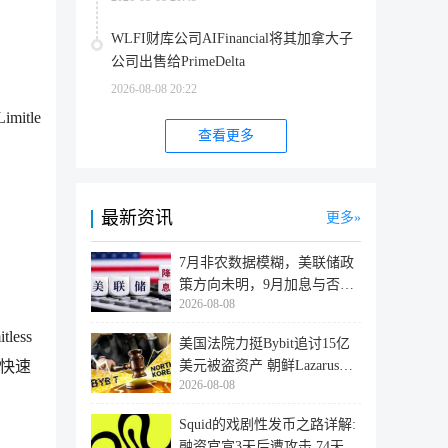
WLFI财库公司AIFinancial将其加拿大子
公司出售给PrimeDelta
2026-08-08 20:22
Limitle
查看更多
最新资讯
更多
7月非农数据模糊，美联储政
策方向未明，9月加息与否仍
2026-08-08
取决于
ess
美国法院力挺Bybit追讨15亿
快速
美元被盗资产 朝鲜Lazarus黑
2026-08-08
客洗
Squid的戏剧性发币之路详解:
融资官宣3天后遭攻击,74天后