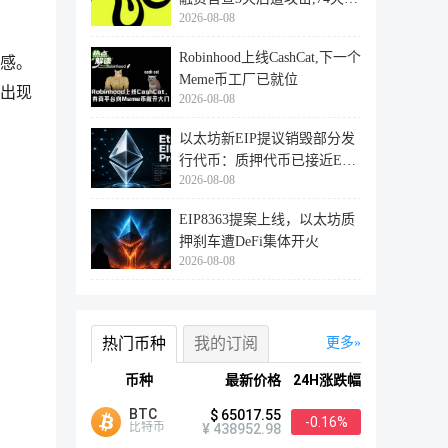
2026-08-08
登陆
Robinhood上线CashCat,下一个
感。
Meme币工厂已就位
下出现
2026-08-08
以太坊新EIP提议销毁部分发
行代币：质押代币已接近ETH
2026-08-08
供应量
EIP8363提案上线，以太坊质
押刹车遭DeFi集体开火
2026-08-08
热门币种
我的订阅
更多
币种
最新价格
24H涨跌幅
BTC
$ 65017.55
-0.16%
比特币
¥ 438952.98