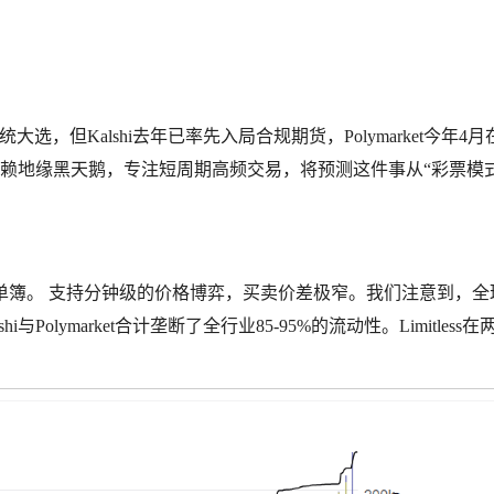
统大选，但Kalshi去年已率先入局合规期货，Polymarket今年4
，不依赖地缘黑天鹅，专注短周期高频交易，将预测这件事从“彩票模
用中央限价订单簿。 支持分钟级的价格博弈，买卖价差极窄。我们注意到，
Polymarket合计垄断了全行业85-95%的流动性。Limitless在