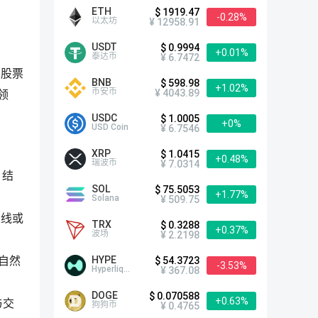
ETH
$ 1919.47
-0.28%
以太坊
¥ 12958.91
USDT
$ 0.9994
+0.01%
泰达币
¥ 6.7472
及股票
BNB
$ 598.98
+1.02%
币安币
¥ 4043.89
领
USDC
$ 1.0005
+0%
USD Coin
¥ 6.7546
XRP
$ 1.0415
+0.48%
瑞波币
¥ 7.0314
 结
SOL
$ 75.5053
+1.77%
Solana
¥ 509.75
长线或
TRX
$ 0.3288
+0.37%
波场
¥ 2.2198
HYPE
$ 54.3723
用自然
-3.53%
Hyperliquid
¥ 367.08
DOGE
$ 0.070588
+0.63%
与交
狗狗币
¥ 0.4765