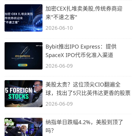
加密CEX扎堆卖美股,传统券商迎
来"不速之客"
2026-06-10
Bybit推出IPO Express：提供
SpaceX IPO代币化准入渠道
2026-06-09
美股太贵？这位顶尖CIO翻遍全
球，找出了5只比英伟达更香的股票
2026-06-09
纳指单日跌幅4.2%，美股到顶了
吗？