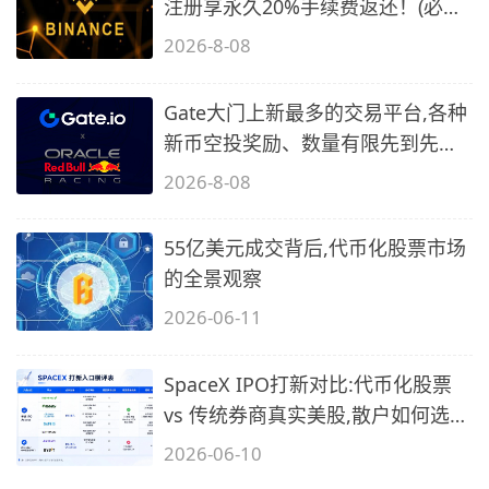
注册享永久20%手续费返还！(必备
2)
2026-8-08
Gate大门上新最多的交易平台,各种
新币空投奖励、数量有限先到先
得…
2026-8-08
55亿美元成交背后,代币化股票市场
的全景观察
2026-06-11
SpaceX IPO打新对比:代币化股票
vs 传统券商真实美股,散户如何选
择?
2026-06-10