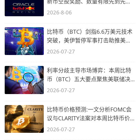
新币空投奖励、数量有限先到先
得…
2026-8-06
比特币（BTC）剑指6.6万美元技术
突破，美伊暂停军事打击助推美股
全线反
2026-07-27
利率分歧主导市场博弈：本周比特
币（BTC）五大要点聚焦美联储决
议与多
2026-07-27
比特币价格预测:一文分析FOMC会
议与CLARITY法案对本周比特币价
格影响
2026-07-27