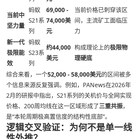
蚂蚁
69,000 -
当前价格已刺穿该区
当前中
S21系
74,000美
间，主流矿工面临压
坚力量
列
元
力
新一代
蚂蚁
约44,000
构成理论上的
极限物
极限能
S23系
美元
理硬底
效
列
综合来看，一个
52,000 - 58,000美元
的区间被多
个信息来源反复强调。例如，PANews在2026年
2月的研报中指出，S21系列的关机价与全网实现
价格、200周均线在这一区域形成了
三重共振
，
是“本轮周期极高置信度的结构性底部”。
逻辑交叉验证：为何不是单一线
性外推？