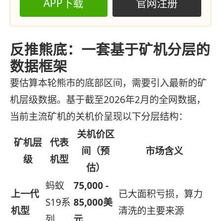
APP下载
官网注册
反推熊底：一套基于矿机分层的
数据框架
要估算本轮熊市的底部区间，需要引入最新的矿
机层级数据。基于截至2026年2月的全网数据，
当前主流矿机的关机价呈现以下分层结构：
关机价区
矿机层
代表
间（预
市场含义
级
机型
估）
蚂蚁
75,000 -
上一代
已大面积亏损，算力
S19系
85,000美
机型
清洗的主要来源
列
元