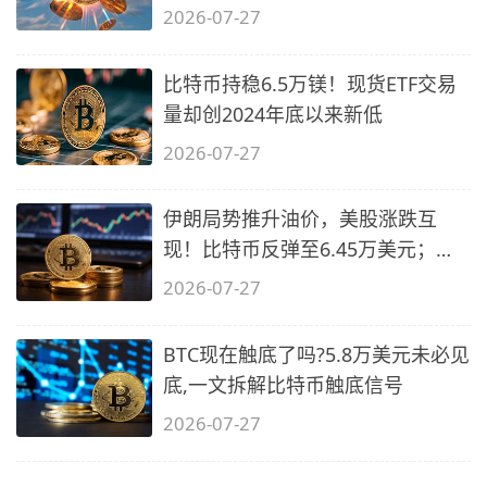
2026-07-27
比特币持稳6.5万镁！现货ETF交易
量却创2024年底以来新低
2026-07-27
伊朗局势推升油价，美股涨跌互
现！比特币反弹至6.45万美元；以
太坊重回
2026-07-27
BTC现在触底了吗?5.8万美元未必见
底,一文拆解比特币触底信号
2026-07-27