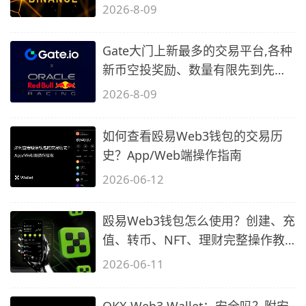
2)
2026-8-09
Gate大门上新最多的交易平台,各种
新币空投奖励、数量有限先到先
得…
2026-8-09
如何查看殴易Web3钱包的交易历
史？App/Web端操作指南
2026-06-12
殴易Web3钱包怎么使用？创建、充
值、转币、NFT、理财完整操作教
程
2026-06-11
OKX Web3 Wallet：安全吗？附安