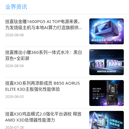
业界资讯
技嘉钛金雕1600PG5 AI TOP电源来袭，
为发烧级主机与本地AI算力打造旗舰供电
方案
2026-08-08
技嘉推出小雕360系列一体式水冷：黑白
双色+全彩屏
2026-08-04
技嘉X3D系列再添新成员 B850 AORUS
ELITE X3D主板强化性能体验
2026-08-03
技嘉X3D鸡血模式2.0强化平台调校 释放
AMD X3D处理器性能潜力
2026-07-28