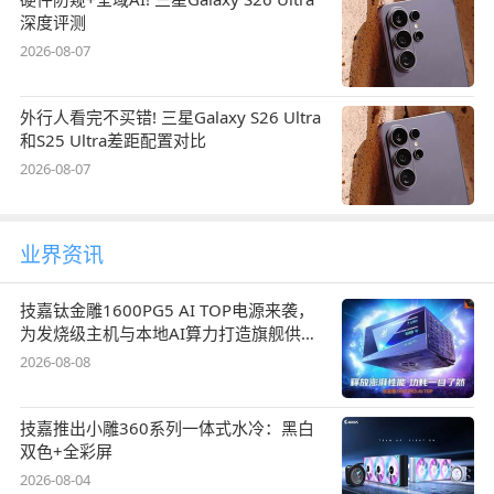
深度评测
2026-08-07
外行人看完不买错! 三星Galaxy S26 Ultra
和S25 Ultra差距配置对比
2026-08-07
业界资讯
技嘉钛金雕1600PG5 AI TOP电源来袭，
为发烧级主机与本地AI算力打造旗舰供电
方案
2026-08-08
技嘉推出小雕360系列一体式水冷：黑白
双色+全彩屏
2026-08-04