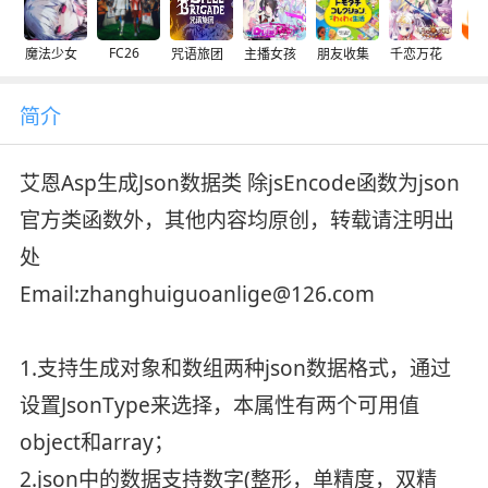
FC26
魔法少女
咒语旅团
主播女孩
朋友收集
千恋万花
交
简介
艾恩Asp生成Json数据类 除jsEncode函数为json
官方类函数外，其他内容均原创，转载请注明出
处
Email:zhanghuiguoanlige@126.com
1.支持生成对象和数组两种json数据格式，通过
设置JsonType来选择，本属性有两个可用值
object和array；
2.json中的数据支持数字(整形，单精度，双精