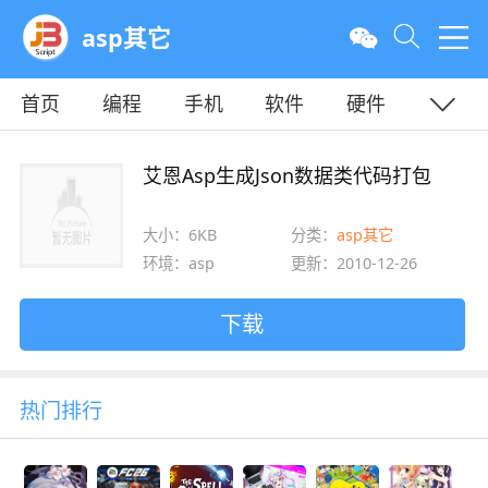
asp其它
首页
编程
手机
软件
硬件
教程
平面
服务器
艾恩Asp生成Json数据类代码打包
大小：6KB
分类：
asp其它
环境：asp
更新：2010-12-26
下载
热门排行