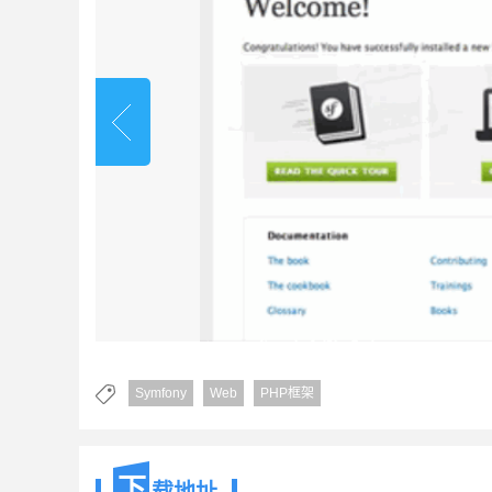
Symfony
Web
PHP框架
下