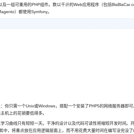
一组可重用的PHP组件。数以千计的Web应用程序（包括BlaBlaCar.c
agento）都使用Symfony。
：你只需一个Unix或Windows，搭配一个安装了PHP5的网络服务器即可
相比主机上的花销要低得多。
事，其学习曲线只有短短一天。干净的设计以及代码可读性将缩短开发时间。
用在其中，将重点放在应用逻辑层面上，而不用花费大量时间在编写没完没了