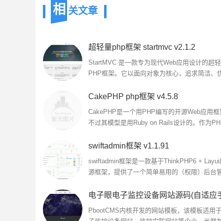
相
关文章
超轻量php框架 startmvc v2.1.2
StartMVC 是一款专为现代Web应用设计的超
PHP框架。它以面向对象为核心，追求简洁、
与高效，遵循Apache 2.0开源协议，完美支持
Composer和RESTful架构...
CakePHP php框架 v4.5.8
CakePHP是一个用PHP编写的开源Web应用
不过其模型是用Ruby on Rails设计的。作为P
界的Rails，CakePHP采纳了RoR的许多优秀
成熟度较高...
swiftadmin框架 v1.1.91
swiftadmin框架是一款基于ThinkPHP6 + Layu
源框架，提供了一个简单易用的（权限）后台
系统，欢迎需要的朋友下载使用...
PbootCMS内核开发的网站模板，该模板适用