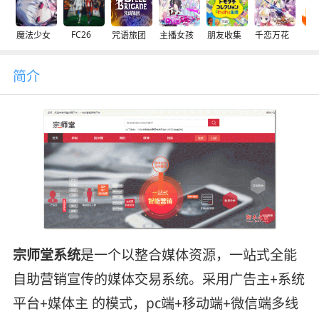
FC26
魔法少女
咒语旅团
主播女孩
朋友收集
千恋万花
交
简介
宗师堂系统
是一个以整合媒体资源，一站式全能
自助营销宣传的媒体交易系统。采用广告主+系统
平台+媒体主 的模式，pc端+移动端+微信端多线