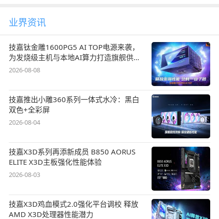
业界资讯
技嘉钛金雕1600PG5 AI TOP电源来袭，
为发烧级主机与本地AI算力打造旗舰供电
方案
2026-08-08
技嘉推出小雕360系列一体式水冷：黑白
双色+全彩屏
2026-08-04
技嘉X3D系列再添新成员 B850 AORUS
ELITE X3D主板强化性能体验
2026-08-03
技嘉X3D鸡血模式2.0强化平台调校 释放
AMD X3D处理器性能潜力