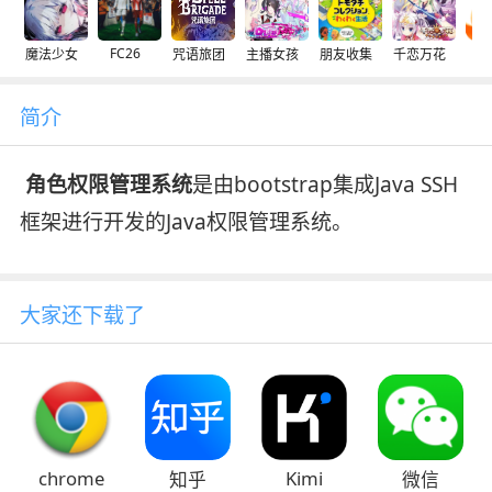
FC26
魔法少女
咒语旅团
主播女孩
朋友收集
千恋万花
交
简介
角色权限管理系统
是由bootstrap集成Java SSH
框架进行开发的Java权限管理系统。
大家还下载了
chrome
Kimi
知乎
微信