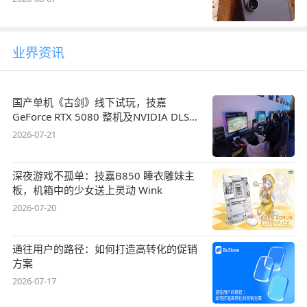
业界资讯
国产单机《古剑》线下试玩，技嘉
GeForce RTX 5080 整机及NVIDIA DLSS
4.5呈现国风盛宴
2026-07-21
深夜游戏不孤单：技嘉B850 睡衣雕妹主
板，机箱中的少女送上灵动 Wink
2026-07-20
通往用户的路径：如何打造高转化的促销
方案
2026-07-17