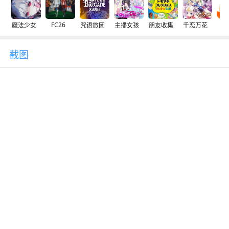
FC26
魔法少女
咒语旅团
主播女孩
朋友收集
千恋万花
交
截图