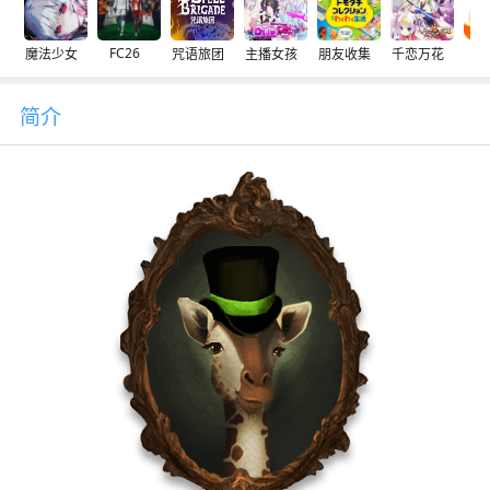
FC26
魔法少女
咒语旅团
主播女孩
朋友收集
千恋万花
交
简介