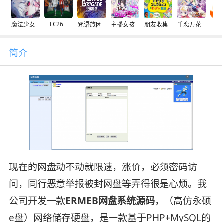
FC26
魔法少女
咒语旅团
主播女孩
朋友收集
千恋万花
交
简介
现在的网盘动不动就限速，涨价，必须密码访
问，同行恶意举报被封网盘等弄得很是心烦。我
公司开发一款
ERMEB网盘系统源码
，（高仿永硕
e盘）网络储存硬盘，是一款基于PHP+MySQL的