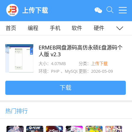
上传下载
首页
编程
手机
软件
硬件
教程
平面
服务器
ERMEB网盘源码高仿永硕E盘源码个
人版 v2.3
大小：4.07MB
分类：
上传下载
环境：PHP 、MySQL
更新：2026-05-09
下载
热门排行