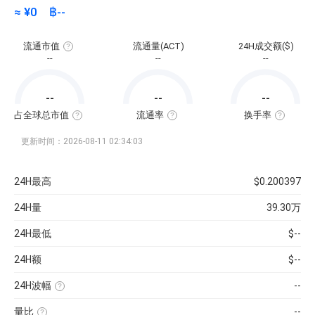
≈ ¥
0
฿
--
流通市值
流通量(ACT)
24H成交额($)
流
--
--
--
通
市
值
=
--
--
--
该
币
种
占全球总市值
流通率
换手率
当
全
流
换
前
球
通
手
流
总
率
率
更新时间：2026-08-11 02:34:03
通
市
=（流
也
量
值
通
称“周
×
占
总
转
当
比
量
率”，
24H最高
$0.200397
前
=（该
÷
指
币
币
最
在
价
种
大
一
24H量
39.30万
的
供
定
流
应
时
通
量
间
24H最低
$--
市
）
内
值
×
市
÷
100%
场
24H额
$--
已
中
收
转
录
手
到
买
24H波幅
--
的
卖
（24H
所
的
最
有
频
量比
--
高-24H