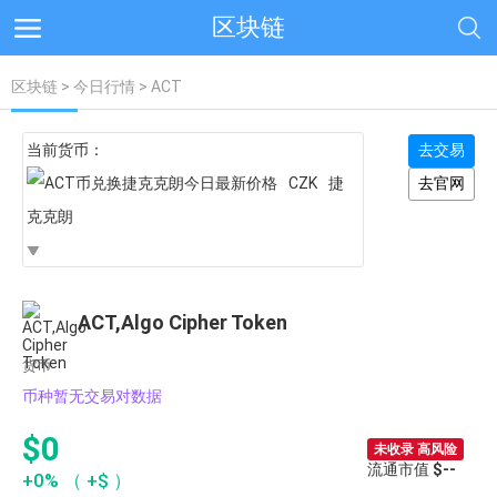
区块链
区块链
>
今日行情
> ACT
当前货币：
去交易
CZK
捷
去官网
克克朗
ACT,Algo Cipher Token
货币
币种暂无交易对数据
$0
未收录 高风险
流通市值
$--
+0%
（
+$
）