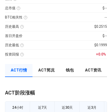
币
率，
最
近
种
是
低）
1
市
反
总市值
$--
÷
日
值）
映
24H
平
使
×
流
最
均
用
100%
通
低
BTC相关性
--
每
当
性
×
分
前
使
强
100【5
钟
供
用
弱
分
现
历史最高
$0.2515
应
近
的
钟
货
量
七
该
指
更
成
×
日
币
标，
新
交
币
首日开盘价
$--
的
种
24H
一
量
种
币
收
换
次】
÷
价
种
录
手
近
格
收
历史最低
$0.1999
以
率
7
盘
来
该
计
日
价
的
币
算
平
格，
历
投资回报
+0.0%
种
公
均
计
史
收
投
式：
每
算
最
录
资
24H
分
与
高
以
回
内
钟
BTC
价
来
报
的
现
的
的
ACT行情
ACT简况
钱包
ACT资讯
率
成
货
相
历
=（当
交
成
关
史
前
额
交
性，
最
币
÷
量
越
低
价-
流
接
价
众
通
近
筹
市
1
价
值
ACT阶段涨幅
A
正
格）
×
相
÷
100%
关
众
度
筹
越
价
24小时
近7天
近30天
近3月
强，
格
越
×100%