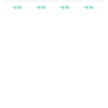
接
近-1
+0.0%
+0.0%
+0.0%
+0.0%
负
相
关
度
越
强，
0
表
示
没
有
相
关
度