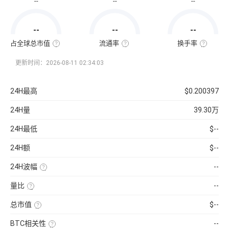
--
--
--
通
市
值
=
--
--
--
该
币
种
占全球总市值
流通率
换手率
当
全
流
换
前
球
通
手
流
总
率
率
更新时间：2026-08-11 02:34:03
通
市
=（流
也
量
值
通
称
×
占
总
“周
当
比
量
转
24H最高
$0.200397
前
=（该
÷
率”，
币
币
最
指
价
种
大
在
24H量
39.30万
的
供
一
流
应
定
通
量
时
24H最低
$--
市
）
间
值
×
内
÷
100%
市
24H额
$--
已
场
收
中
录
转
24H波幅
--
到
手
的
买
（24H
所
卖
最
有
的
量比
--
高-24H
币
频
最
近
种
率，
低）
1
市
是
总市值
$--
÷
日
值）
反
24H
平
使
×
映
最
均
用
100%
流
低
BTC相关性
--
每
当
通
×