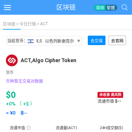
区块链
简体
繁體
区块链
>
今日行情
> ACT
当前货币：
去交易
去官网
ILS
以色列新谢克尔
ACT,Algo Cipher Token
货币
币种暂无交易对数据
$0
未收录 高风险
流通市值
$--
+0%
（
+$
）
≈ ¥
0
฿
--
流通市值
流通量(ACT)
24H成交额($)
流