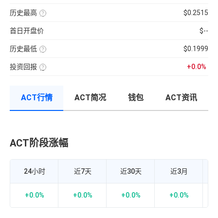
分
前
使
性
100【5
钟
供
用
强
分
现
历史最高
$0.2515
应
近
弱
钟
货
量
七
该
的
更
成
×
日
币
指
新
交
币
首日开盘价
$--
的
种
标，
一
量
种
币
收
24H
次】
÷
价
种
录
换
近
格
收
历史最低
$0.1999
以
手
7
盘
来
该
率
日
价
的
币
计
平
格，
历
投资回报
+0.0%
种
算
均
计
史
收
投
公
每
算
最
录
资
式：
分
与
高
以
回
24H
钟
BTC
价
来
报
内
现
的
的
ACT行情
ACT简况
钱包
ACT资讯
率
的
货
相
历
=（当
成
成
关
史
前
交
交
性，
最
币
额
量
越
低
价-
÷
接
价
众
流
近
筹
通
1
价
市
ACT阶段涨幅
A
正
格）
值
相
÷
×
关
众
100%
度
筹
越
价
强，
24小时
近7天
近30天
近3月
格
越
×100%
接
近-1
负
+0.0%
+0.0%
+0.0%
+0.0%
相
关
度
越