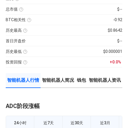
币
率，
最
近
种
是
低）
1
市
反
总市值
$--
÷
日
值）
映
24H
平
使
×
流
最
均
用
100%
通
低
BTC相关性
-0.92
每
当
性
×
分
前
使
强
100【5
钟
供
用
弱
分
现
历史最高
$0.8642
应
近
的
钟
货
量
七
该
指
更
成
×
日
币
标，
新
交
币
首日开盘价
$--
的
种
24H
一
量
种
币
收
换
次】
÷
价
种
录
手
近
格
收
历史最低
$0.000001
以
率
7
盘
来
该
计
日
价
的
币
算
平
格，
历
投资回报
+0.0%
种
公
均
计
史
收
投
式：
每
算
最
录
资
24H
分
与
高
以
回
内
钟
BTC
价
来
报
的
现
的
的
智能机器人行情
智能机器人简况
钱包
智能机器人资讯
率
成
货
相
历
=（当
交
成
关
史
前
额
交
性，
最
币
÷
量
越
低
价-
流
接
价
众
通
近
筹
市
1
价
值
ADC阶段涨幅
智
正
格）
×
相
÷
100%
关
众
度
筹
越
价
24小时
近7天
近30天
近3月
强，
格
越
×100%