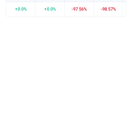
接
近-1
+0.0%
+0.0%
-97.56%
-98.57%
-
负
相
关
度
越
强，
0
表
示
没
有
相
关
度