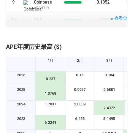
9
Coinbase
0.1352
1.
APE/EUR
查看全部
10
OKX
0.1366
540
APE/USD
11
OKX
0.1354
108
APE/USDC
APE年度历史最高 ($)
12
0.1342
673
Bifinance
1月
2月
3月
APE/USDT
2026
0.15
0.104
13
0.134
542
0.237
CEEX
APE/USDT
2025
0.9957
0.6881
1.3768
14
0.1342
492
XT.COM
2024
1.7037
2.0009
APE/USDT
2.4372
2023
6.155
5.1495
15
0.1342
270
6.2241
4E
APE/USDT