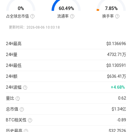
值
=
0%
60.49%
7.85%
该
币
种
占全球总市值
流通率
换手率
当
全
流
换
前
球
通
手
流
总
率
率
更新时间：2026-08-06 10:03:18
通
市
=（流
也
量
值
通
称
×
占
总
“周
当
比
量
转
24H最高
$0.136696
前
=（该
÷
率”，
币
币
最
指
价
种
大
在
24H量
4732.71万
的
供
一
流
应
定
通
量
时
24H最低
$0.130591
市
）
间
值
×
内
÷
100%
市
24H额
$636.41万
已
场
收
中
录
转
24H波幅
+4.68%
到
手
的
买
（24H
所
卖
最
有
的
量比
0.62
高-24H
币
频
最
近
种
率，
低）
1
市
是
总市值
$1.34亿
÷
日
值）
反
24H
平
使
×
映
最
均
用
100%
流
低
BTC相关性
-0.89
每
当
通
×
分
前
使
性
100【5
钟
供
用
强
分
现
历史最高
$32.7526
应
近