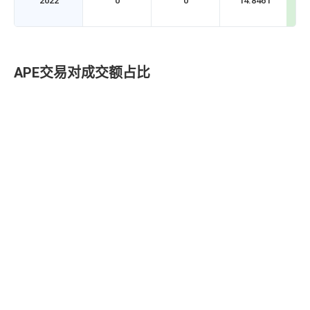
2022
0
0
14.8461
16
0.1343
222
Coinw
APE/USDT
APE交易对成交额占比
17
0.1342
163
LBank
APE/USDT
18
0.1342
158
Bybit
APE/USDT
19
gate.io
0.1343
146
APE/USDT
20
0.1343
122
MEXC
APE/USDT
21
0.1342
59.
DigiFinex
APE/USDT