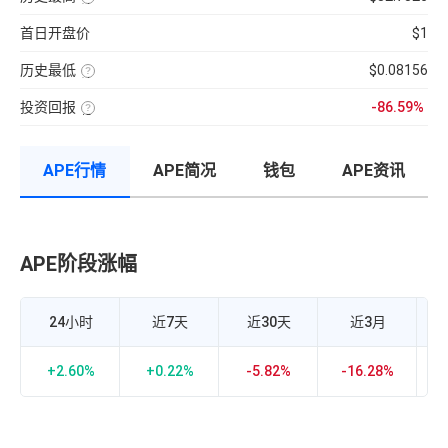
弱
钟
货
量
七
该
的
更
成
×
日
币
指
新
交
币
首日开盘价
$1
的
种
标，
一
量
种
币
收
24H
次】
÷
价
种
录
换
近
格
收
历史最低
$0.08156
以
手
7
盘
来
该
率
日
价
的
币
计
平
格，
历
投资回报
-86.59%
种
算
均
计
史
收
投
公
每
算
最
录
资
式：
分
与
高
以
回
24H
钟
BTC
价
来
报
内
现
的
的
APE行情
APE简况
钱包
APE资讯
率
的
货
相
历
=（当
成
成
关
史
前
交
交
性，
最
币
额
量
越
低
价-
÷
接
价
众
流
近
筹
通
1
价
市
APE阶段涨幅
A
正
格）
值
相
÷
×
关
众
100%
度
筹
越
价
强，
24小时
近7天
近30天
近3月
格
越
×100%
接
近-1
负
+2.60%
+0.22%
-5.82%
-16.28%
+
相
关
度
越
强，
0