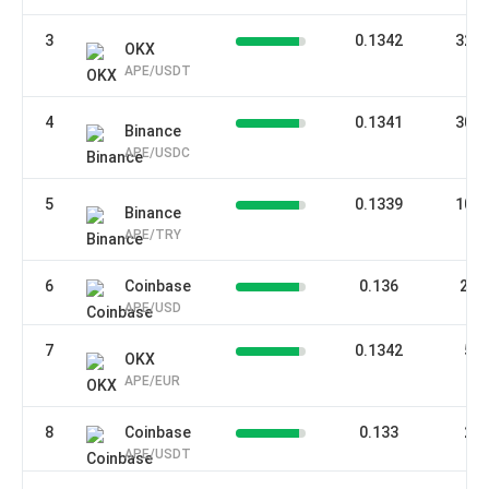
3
0.1342
327
OKX
APE/USDT
4
0.1341
305
Binance
APE/USDC
5
0.1339
109
Binance
APE/TRY
6
Coinbase
0.136
23.
APE/USD
7
0.1342
5.
OKX
APE/EUR
8
Coinbase
0.133
2.
APE/USDT