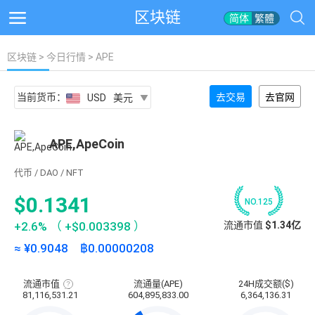
区块链
简体
繁體
区块链
>
今日行情
> APE
当前货币：
去交易
去官网
USD
美元
APE,ApeCoin
代币 / DAO / NFT
$0.1341
NO.125
+2.6%
（
+$0.003398
）
流通市值
$1.34亿
≈ ¥
0.9048
฿
0.00000208
流通市值
流通量(APE)
24H成交额($)
流
81,116,531.21
604,895,833.00
6,364,136.31
通
市