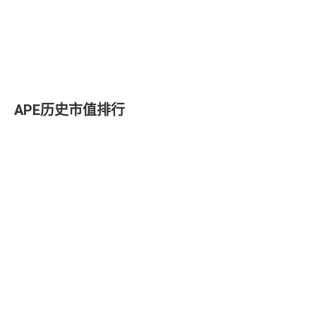
22
0.1351
39.
BigONE
APE/USDT
23
Kraken
0.1359
37.
APE/EUR
APE历史市值排行
24
0.1342
25.
BitBaby
APE/USDT
25
0.1342
24.
Bitget
APE/USDT
26
0.1341
18.
MEXC
APE/USDC
27
KuCoin
0.1341
17.
APE/USDT
28
0.1342
11.