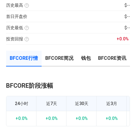
100【5
钟
供
用
弱
分
现
历史最高
$--
应
近
的
钟
货
量
七
该
指
更
成
×
日
币
标，
新
交
币
首日开盘价
$--
的
种
24H
一
量
种
币
收
换
次】
÷
价
种
录
手
近
格
收
历史最低
$--
以
率
7
盘
来
该
计
日
价
的
币
算
平
格，
历
投资回报
+0.0%
种
公
均
计
史
收
投
式：
每
算
最
录
资
24H
分
与
高
以
回
内
钟
BTC
价
来
报
的
现
的
的
BFCORE行情
BFCORE简况
钱包
BFCORE资讯
率
成
货
相
历
=（当
交
成
关
史
前
额
交
性，
最
币
÷
量
越
低
价-
流
接
价
众
通
近
筹
市
1
价
值
BFCORE阶段涨幅
B
正
格）
×
相
÷
100%
关
众
度
筹
越
价
24小时
近7天
近30天
近3月
强，
格
越
×100%
接
近-1
+0.0%
+0.0%
+0.0%
+0.0%
负
相
关
度
越