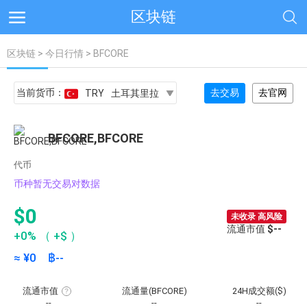
区块链
区块链
>
今日行情
> BFCORE
当前货币：
去交易
去官网
TRY
土耳其里拉
BFCORE,BFCORE
代币
币种暂无交易对数据
$0
未收录 高风险
流通市值
$--
+0%
（
+$
）
≈ ¥
0
฿
--
流通市值
流通量(BFCORE)
24H成交额($)
流
--
--
--