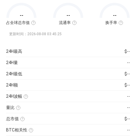
通
市
值
=
--
--
--
该
币
种
占全球总市值
流通率
换手率
当
全
流
换
前
球
通
手
流
总
率
率
更新时间：2026-08-08 03:45:25
通
市
=（流
也
量
值
通
称“周
×
占
总
转
当
比
量
率”，
24H最高
$--
前
=（该
÷
指
币
币
最
在
价
种
大
一
24H量
--
的
供
定
流
应
时
通
量
间
24H最低
$--
市
）
内
值
×
市
÷
100%
场
24H额
$--
已
中
收
转
录
手
到
买
24H波幅
--
的
卖
（24H
所
的
最
有
频
量比
--
高-24H
币
率，
最
近
种
是
低）
1
市
反
总市值
$--
÷
日
值）
映
24H
平
使
×
流
最
均
用
100%
通
低
BTC相关性
--
每
当
性
×
分
前
使
强