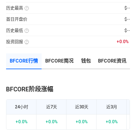
分
前
使
性
100【5
钟
供
用
强
分
现
历史最高
$--
应
近
弱
钟
货
量
七
该
的
更
成
×
日
币
指
新
交
币
首日开盘价
$--
的
种
标，
一
量
种
币
收
24H
次】
÷
价
种
录
换
近
格
收
历史最低
$--
以
手
7
盘
来
该
率
日
价
的
币
计
平
格，
历
投资回报
+0.0%
种
算
均
计
史
收
投
公
每
算
最
录
资
式：
分
与
高
以
回
24H
钟
BTC
价
来
报
内
现
的
的
BFCORE行情
BFCORE简况
钱包
BFCORE资讯
率
的
货
相
历
=（当
成
成
关
史
前
交
交
性，
最
币
额
量
越
低
价-
÷
接
价
众
流
近
筹
通
1
价
市
BFCORE阶段涨幅
B
正
格）
值
相
÷
×
关
众
100%
度
筹
越
价
强，
24小时
近7天
近30天
近3月
格
越
×100%
接
近-1
负
+0.0%
+0.0%
+0.0%
+0.0%
相
关
度
越