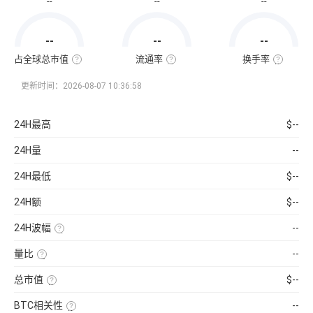
--
--
--
通
市
值
=
--
--
--
该
币
种
占全球总市值
流通率
换手率
当
全
流
换
前
球
通
手
流
总
率
率
更新时间：2026-08-07 10:36:58
通
市
=（流
也
量
值
通
称
×
占
总
“周
当
比
量
转
24H最高
$--
前
=（该
÷
率”，
币
币
最
指
价
种
大
在
24H量
--
的
供
一
流
应
定
通
量
时
24H最低
$--
市
）
间
值
×
内
÷
100%
市
24H额
$--
已
场
收
中
录
转
24H波幅
--
到
手
的
买
（24H
所
卖
最
有
的
量比
--
高-24H
币
频
最
近
种
率，
低）
1
市
是
总市值
$--
÷
日
值）
反
24H
平
使
×
映
最
均
用
100%
流
低
BTC相关性
--
每
当
通
×