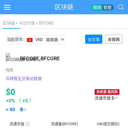
区块链
简体
繁體
区块链
>
今日行情
> BFCORE
当前货币：
去交易
去官网
VND
越南盾
BFCORE,BFCORE
代币
币种暂无交易对数据
$0
未收录 高风险
流通市值
$--
+0%
（
+$
）
≈ ¥
0
฿
--
流通市值
流通量(BFCORE)
24H成交额($)
流