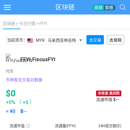
区块链
简体
繁體
区块链
>
今日行情
> FFYI
当前货币：
去交易
去官网
MYR
马来西亚林吉特
FFYI,FiscusFYI
代币
币种暂无交易对数据
$0
未收录 高风险
流通市值
$--
+0%
（
+$
）
≈ ¥
0
฿
--
流通市值
流通量(FFYI)
24H成交额($)
流