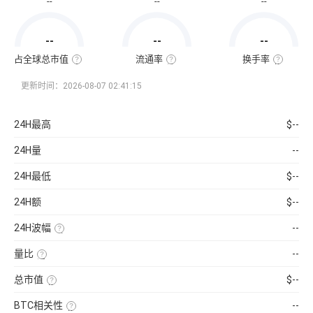
--
--
--
通
市
值
=
--
--
--
该
币
种
占全球总市值
流通率
换手率
当
全
流
换
前
球
通
手
流
总
率
率
更新时间：2026-08-07 02:41:15
通
市
=（流
也
量
值
通
称
×
占
总
“周
当
比
量
转
24H最高
$--
前
=（该
÷
率”，
币
币
最
指
价
种
大
在
24H量
--
的
供
一
流
应
定
通
量
时
24H最低
$--
市
）
间
值
×
内
÷
100%
市
24H额
$--
已
场
收
中
录
转
24H波幅
--
到
手
的
买
（24H
所
卖
最
有
的
量比
--
高-24H
币
频
最
近
种
率，
低）
1
市
是
总市值
$--
÷
日
值）
反
24H
平
使
×
映
最
均
用
100%
流
低
BTC相关性
--
每
当
通
×