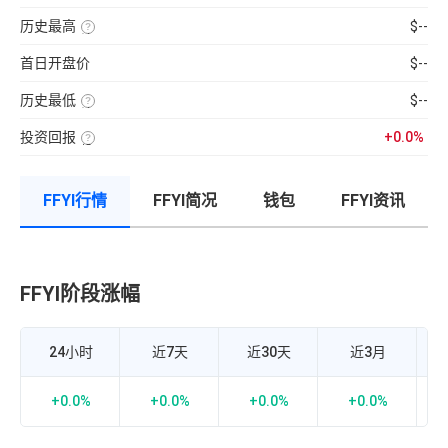
分
前
使
性
100【5
钟
供
用
强
分
现
历史最高
$--
应
近
弱
钟
货
量
七
该
的
更
成
×
日
币
指
新
交
币
首日开盘价
$--
的
种
标，
一
量
种
币
收
24H
次】
÷
价
种
录
换
近
格
收
历史最低
$--
以
手
7
盘
来
该
率
日
价
的
币
计
平
格，
历
投资回报
+0.0%
种
算
均
计
史
收
投
公
每
算
最
录
资
式：
分
与
高
以
回
24H
钟
BTC
价
来
报
内
现
的
的
FFYI行情
FFYI简况
钱包
FFYI资讯
率
的
货
相
历
=（当
成
成
关
史
前
交
交
性，
最
币
额
量
越
低
价-
÷
接
价
众
流
近
筹
通
1
价
市
FFYI阶段涨幅
F
正
格）
值
相
÷
×
关
众
100%
度
筹
越
价
强，
24小时
近7天
近30天
近3月
格
越
×100%
接
近-1
负
+0.0%
+0.0%
+0.0%
+0.0%
相
关
度
越