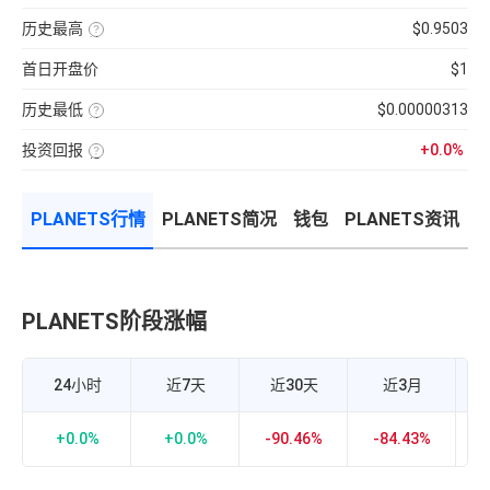
分
前
使
性
100【5
钟
供
用
强
分
现
历史最高
$0.9503
应
近
弱
钟
货
量
七
该
的
更
成
×
日
币
指
新
交
币
首日开盘价
$1
的
种
标，
一
量
种
币
收
24H
次】
÷
价
种
录
换
近
格
收
历史最低
$0.00000313
以
手
7
盘
来
该
率
日
价
的
币
计
平
格，
历
投资回报
+0.0%
种
算
均
计
史
收
投
公
每
算
最
录
资
式：
分
与
高
以
回
24H
钟
BTC
价
来
报
内
现
的
的
PLANETS行情
PLANETS简况
钱包
PLANETS资讯
率
的
货
相
历
=（当
成
成
关
史
前
交
交
性，
最
币
额
量
越
低
价-
÷
接
价
众
流
近
筹
通
1
价
市
PLANETS阶段涨幅
P
正
格）
值
相
÷
×
关
众
100%
度
筹
越
价
强，
24小时
近7天
近30天
近3月
格
越
×100%
接
近-1
负
+0.0%
+0.0%
-90.46%
-84.43%
-
相
关
度
越