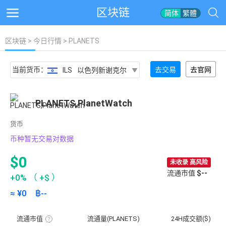
区块链
简体
繁體
区块链
>
今日行情
> PLANETS
当前货币：
去交易
去官网
ILS
以色列新谢克尔
PLANETS,PlanetWatch
货币
币种暂无交易对数据
$0
未收录 高风险
流通市值
$--
+0%
（
+$
）
≈ ¥
0
฿
--
流通市值
流通量(PLANETS)
24H成交额($)
流