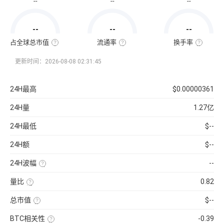
--
--
--
通
市
值
=
--
--
--
该
币
种
占全球总市值
流通率
换手率
当
全
流
换
前
球
通
手
流
总
率
率
更新时间：2026-08-08 02:31:45
通
市
=（流
也
量
值
通
称
×
占
总
“周
当
比
量
转
24H最高
$0.00000361
前
=（该
÷
率”，
币
币
最
指
价
种
大
在
24H量
1.27亿
的
供
一
流
应
定
通
量
时
24H最低
$--
市
）
间
值
×
内
÷
100%
市
24H额
$--
已
场
收
中
录
转
24H波幅
--
到
手
的
买
（24H
所
卖
最
有
的
量比
0.82
高-24H
币
频
最
近
种
率，
低）
1
市
是
总市值
$--
÷
日
值）
反
24H
平
使
×
映
最
均
用
100%
流
低
BTC相关性
-0.39
每
当
通
×